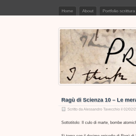
Home
About
Portfolio scrittura
Ragù di Scienza 10 – Le merav
Scritto da
Alessandro Tavecchio
il 02/02/
Sottotitolo: Il culo di marte, bombe atomi
Si torna con il decimo episodio di Ragù di