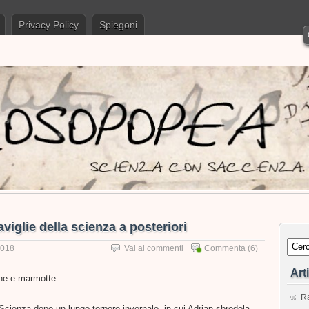
Privacy Policy
Spiegoni
iglie della scienza a posteriori
2018
Vai ai commenti
Commenta
(6)
Art
che e marmotte.
Ra
 Scienza dopo un lungo torpore invernale, in cui Adrian sbrodola