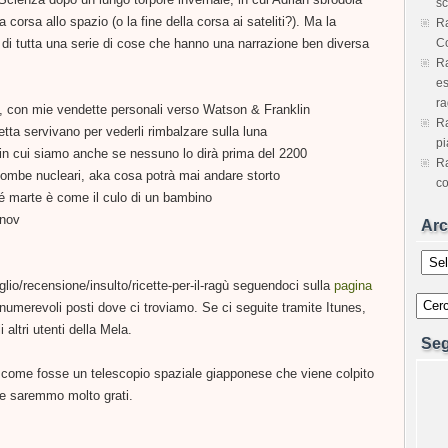
sc
a corsa allo spazio (o la fine della corsa ai sateliti?). Ma la
Ra
 di tutta una serie di cose che hanno una narrazione ben diversa
Co
Ra
es
ra
A, con mie vendette personali verso Watson & Franklin
Ra
retta servivano per vederli rimbalzare sulla luna
pi
 in cui siamo anche se nessuno lo dirà prima del 2200
Ra
bombe nucleari, aka cosa potrà mai andare storto
co
é marte è come il culo di un bambino
anov
Arc
Archiv
lio/recensione/insulto/ricette-per-il-ragù seguendoci sulla
pagina
innumerevoli posti dove ci troviamo. Se ci seguite tramite Itunes,
 altri utenti della Mela.
Seg
 come fosse un telescopio spaziale giapponese che viene colpito
 ne saremmo molto grati.