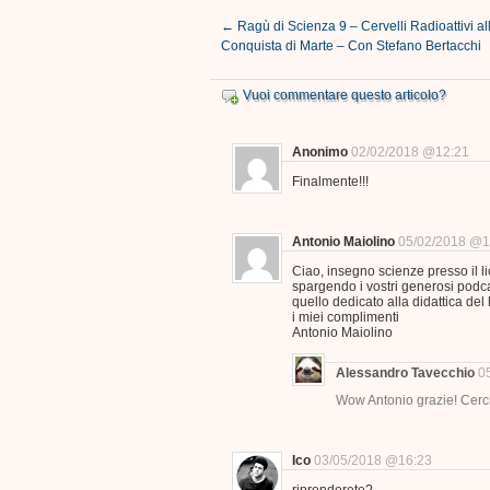
←
Ragù di Scienza 9 – Cervelli Radioattivi al
Conquista di Marte – Con Stefano Bertacchi
Vuoi commentare questo articolo?
Anonimo
02/02/2018 @12:21
Finalmente!!!
Antonio Maiolino
05/02/2018 @1
Ciao, insegno scienze presso il lic
spargendo i vostri generosi podc
quello dedicato alla didattica del 
i miei complimenti
Antonio Maiolino
Alessandro Tavecchio
0
Wow Antonio grazie! Cerc
Ico
03/05/2018 @16:23