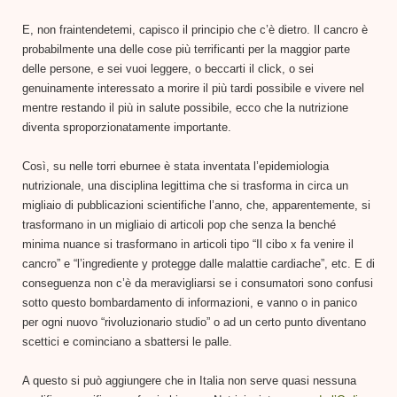
E, non fraintendetemi, capisco il principio che c’è dietro. Il cancro è
probabilmente una delle cose più terrificanti per la maggior parte
delle persone, e sei vuoi leggere, o beccarti il click, o sei
genuinamente interessato a morire il più tardi possibile e vivere nel
mentre restando il più in salute possibile, ecco che la nutrizione
diventa sproporzionatamente importante.
Così, su nelle torri eburnee è stata inventata l’epidemiologia
nutrizionale, una disciplina legittima che si trasforma in circa un
migliaio di pubblicazioni scientifiche l’anno, che, apparentemente, si
trasformano in un migliaio di articoli pop che senza la benché
minima nuance si trasformano in articoli tipo “Il cibo x fa venire il
cancro” e “l’ingrediente y protegge dalle malattie cardiache”, etc. E di
conseguenza non c’è da meravigliarsi se i consumatori sono confusi
sotto questo bombardamento di informazioni, e vanno o in panico
per ogni nuovo “rivoluzionario studio” o ad un certo punto diventano
scettici e cominciano a sbattersi le palle.
A questo si può aggiungere che in Italia non serve quasi nessuna