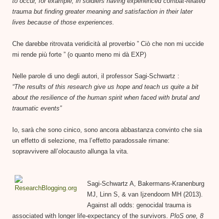
to occur, for example, in soldiers having experienced combat-related
trauma but finding greater meaning and satisfaction in their later
lives because of those experiences.
Che darebbe ritrovata veridicità al proverbio ” Ciò che non mi uccide
mi rende più forte ” (o quanto meno mi dà EXP)
Nelle parole di uno degli autori, il professor Sagi-Schwartz :
“The results of this research give us hope and teach us quite a bit
about the resilience of the human spirit when faced with brutal and
traumatic events”
Io, sarà che sono cinico, sono ancora abbastanza convinto che sia
un effetto di selezione, ma l’effetto paradossale rimane:
sopravvivere all’olocausto allunga la vita.
Sagi-Schwartz A, Bakermans-Kranenburg
MJ, Linn S, & van Ijzendoorn MH (2013).
Against all odds: genocidal trauma is
associated with longer life-expectancy of the survivors.
PloS one, 8