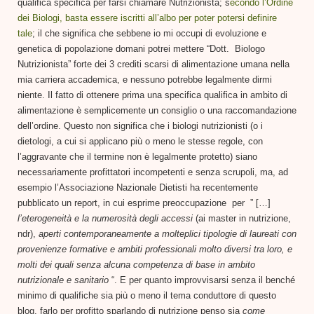
qualifica specifica per farsi chiamare Nutrizionista; s
econdo l’Ordine
dei Biologi, basta essere iscritti all’albo per poter potersi definire
tale
; il che significa che sebbene io mi occupi di evoluzione e
genetica di popolazione domani potrei mettere “Dott. Biologo
Nutrizionista” forte dei 3 crediti scarsi di alimentazione umana nella
mia carriera accademica, e nessuno potrebbe legalmente dirmi
niente. Il fatto di ottenere prima una specifica qualifica in ambito di
alimentazione è semplicemente un consiglio o una raccomandazione
dell’ordine. Questo non significa che i biologi nutrizionisti (o i
dietologi, a cui si applicano più o meno le stesse regole, con
l’aggravante che il termine non è legalmente protetto) siano
necessariamente profittatori incompetenti e senza scrupoli, ma, ad
esempio l’Associazione Nazionale Dietisti ha recentemente
pubblicato un report, in cui esprime preoccupazione per ” […]
l’eterogeneità e la numerosità degli accessi
(ai master in nutrizione,
ndr),
aperti contemporaneamente a molteplici tipologie di laureati con
provenienze formative e ambiti professionali molto diversi tra loro, e
molti dei quali senza alcuna competenza di base in ambito
nutrizionale e sanitario
“. E per quanto improvvisarsi senza il benché
minimo di qualifiche sia più o meno il tema conduttore di questo
blog, farlo per profitto sparlando di nutrizione penso sia
come