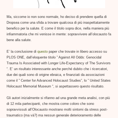
Ma, siccome io non sono normale, ho deciso di prendere quella di
Dropsea come una sfida a trovare qualcosa di più inaspettatamente
benefico per la salute. E come il titolo sopra dice, nella maniera più
infiammatoria che mi venisse in mente: sopravvivere all’olocausto fa
bene alla salute.
E’ la conclusione di
questo
paper che trovate in libero accesso su
PLOS ONE, dall’eloquente titolo ” Against All Odds: Genocidal
Trauma Is Associated with Longer Life-Expectancy of The Survivors
“. E’ un risultato interessante anche perché dubito che i ricercatori,
due dei quali sono di origine ebraica, e finanziati da associazioni
come il ” Center for Advanced Holocaust Studies”, lo ” United States
Holocaust Memorial Museum “, si aspettassero questo risultato.
Gli autori inizialmente si rifanno ad una grande meta analisi, con più
di 12 mila partecipanti, che mostra come coloro che sono
sopravvissuti all’Olocausto mostrano molti sintomi da stress post-
traumatico (ma và?) ma nessun generale deterioramento delle