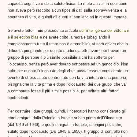
capacità cognitive o della salute fisica. La meta analisi in questione
non aveva però raccolto alcun tipos di dati sulla sopravvivenza e la
speranza di vita, e quindi gli autori si son lanciati in questa impresa.
Se avete letto il mio precedente articolo
sull’intelligenza dei vittoriani
e il selection bias
e ne avete colto la morale (sbagliando il
campionamento tutto il resto non è attendibile), vi sarà chiaro che la
difficoltà più grande per questo studio sia effettivamente trovare un
gruppo di persone il più simile possibile a chi ha sofferto per
l’olocausto, senza però aver dovuto sottostare ad un genocidio. Non
solo: per quanto l’olocausto degli ebrei possa essere considerato un
evento di stress acuto confrontato con la vita intera di una persona,
bisogna che la vita prima e dopo l’olocausto, dei due gruppi che vai
a comparare fosse il più simile possibile, per evitare altri fattori
confondenti.
Per costruire i due gruppi, quindi, i ricercatori hanno considerato gli
ebrei emigrati dalla Polonia in Israele subito prima dell’Olocausto
(dal 1919 al 1939), e quelli emigrati in Israele, di origini polacche,
subito dopo l’olocausto (Dal 1945 al 1950). Il gruppo di controllo non