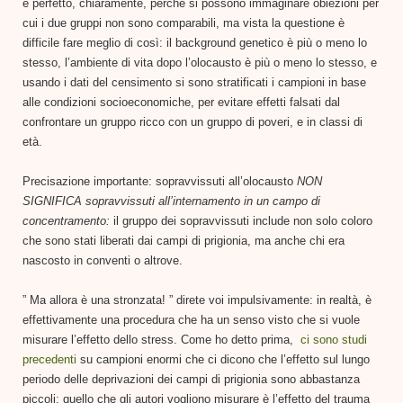
è perfetto, chiaramente, perché si possono immaginare obiezioni per
cui i due gruppi non sono comparabili, ma vista la questione è
difficile fare meglio di così: il background genetico è più o meno lo
stesso, l’ambiente di vita dopo l’olocausto è più o meno lo stesso, e
usando i dati del censimento si sono stratificati i campioni in base
alle condizioni socioeconomiche, per evitare effetti falsati dal
confrontare un gruppo ricco con un gruppo di poveri, e in classi di
età.
Precisazione importante: sopravvissuti all’olocausto
NON
SIGNIFICA sopravvissuti all’internamento in un campo di
concentramento:
il gruppo dei sopravvissuti include non solo coloro
che sono stati liberati dai campi di prigionia, ma anche chi era
nascosto in conventi o altrove.
” Ma allora è una stronzata! ” direte voi impulsivamente: in realtà, è
effettivamente una procedura che ha un senso visto che si vuole
misurare l’effetto dello stress. Come ho detto prima,
ci sono studi
precedenti
su campioni enormi che ci dicono che l’effetto sul lungo
periodo delle deprivazioni dei campi di prigionia sono abbastanza
piccoli; quello che gli autori vogliono misurare è l’effetto del trauma