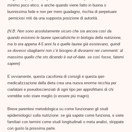
minimo
poco etico; e anche quando viene fatto in buona o
buonissima fede e non per mero guadagno, rischia di perpetuare
perniciosi miti da una supposta posizione di autorità.
(N.B: Non sono assolutamente sicuro che sia ancora così da
quando esistono le lauree specialistiche in biologia della nutrizione,
ma lo era appena 4-5 anni fa e quelle lauree già esistevano, quindi
se dovessi sbagliarmi non c’è bisogno di divorarmi nei commenti: al
massimo quello che sto dicendo è out-of-date. se così fosse, fatemi
sapere)
E ovviamente, questa cacofonia di consigli e questa iper-
medicalizzazione della dieta crea una nuova enorme nicchia per
ciarlatani e pseudoscienziati di ogni tipo per approfittarsi di chi
vorrebbe solo stare meglio (o essere più magro).
Breve parentesi metodologica su come funzionano gli studi
epidemiologici sulla nutrizione: se già sapete come funziona, e siete
familiari con termini come studi longitudinali o meta analisi, skippate
con gusto la prossima parte.