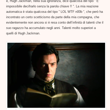
e, Hugh Jackman, nella sua ignoranza, dice qualcosa del tipo ” E’
impossibile decifrarlo senza la parola chiave !! “. La mia reazione
automatica è stata qualcosa del tipo ” LOL WTF n00b “, che però ha
incontrato un certo scetticismo da parte della mia compagna, che
evidentemente non ancora si è resa conto dell’infinità di talenti che il
suo ragazzo ha accumulato negli anni. Talenti molto superiori a
quelli di Hugh Jackman.