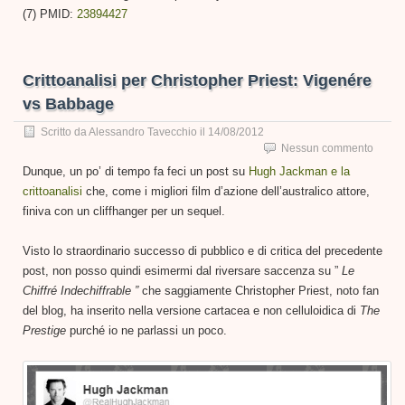
(7) PMID:
23894427
Crittoanalisi per Christopher Priest: Vigenére
vs Babbage
Scritto da
Alessandro Tavecchio
il
14/08/2012
Nessun commento
Dunque, un po’ di tempo fa feci un post su
Hugh Jackman e la
crittoanalisi
che, come i migliori film d’azione dell’australico attore,
finiva con un cliffhanger per un sequel.
Visto lo straordinario successo di pubblico e di critica del precedente
post, non posso quindi esimermi dal riversare saccenza su ”
Le
Chiffré Indechiffrable ”
che saggiamente Christopher Priest, noto fan
del blog, ha inserito nella versione cartacea e non celluloidica di
The
Prestige
purché io ne parlassi un poco.