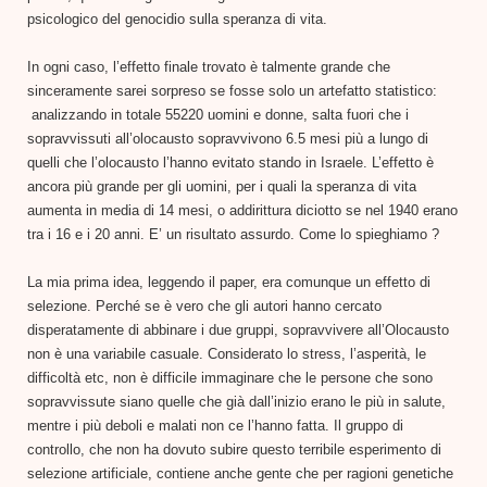
psicologico del genocidio sulla speranza di vita.
In ogni caso, l’effetto finale trovato è talmente grande che
sinceramente sarei sorpreso se fosse solo un artefatto statistico:
analizzando in totale 55220 uomini e donne, salta fuori che i
sopravvissuti all’olocausto sopravvivono 6.5 mesi più a lungo di
quelli che l’olocausto l’hanno evitato stando in Israele. L’effetto è
ancora più grande per gli uomini, per i quali la speranza di vita
aumenta in media di 14 mesi, o addirittura diciotto se nel 1940 erano
tra i 16 e i 20 anni. E’ un risultato assurdo. Come lo spieghiamo ?
La mia prima idea, leggendo il paper, era comunque un effetto di
selezione. Perché se è vero che gli autori hanno cercato
disperatamente di abbinare i due gruppi, sopravvivere all’Olocausto
non è una variabile casuale. Considerato lo stress, l’asperità, le
difficoltà etc, non è difficile immaginare che le persone che sono
sopravvissute siano quelle che già dall’inizio erano le più in salute,
mentre i più deboli e malati non ce l’hanno fatta. Il gruppo di
controllo, che non ha dovuto subire questo terribile esperimento di
selezione artificiale, contiene anche gente che per ragioni genetiche