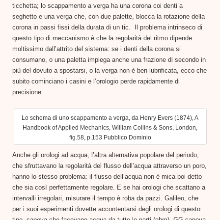
ticchetta; lo scappamento a verga ha una corona coi denti a
seghetto e una verga che, con due palette, blocca la rotazione della
corona in passi fissi della durata di un tic. Il problema intrinseco di
questo tipo di meccanismo è che la regolarità del ritmo dipende
moltissimo dall’attrito del sistema: se i denti della corona si
consumano, o una paletta impiega anche una frazione di secondo in
più del dovuto a spostarsi, o la verga non è ben lubrificata, ecco che
subito cominciano i casini e l’orologio perde rapidamente di
precisione.
Lo schema di uno scappamento a verga, da Henry Evers (1874), A
Handbook of Applied Mechanics, William Collins & Sons, London,
fig.58, p.153 Pubblico Dominio
Anche gli orologi ad acqua, l’altra alternativa popolare del periodo,
che sfruttavano la regolarità del flusso dell’acqua attraverso un poro,
hanno lo stesso problema: il flusso dell’acqua non è mica poi detto
che sia così perfettamente regolare. E se hai orologi che scattano a
intervalli irregolari, misurare il tempo è roba da pazzi. Galileo, che
per i suoi esperimenti dovette accontentarsi degli orologi di questo
tipo, sapeva che facevano acqua da tutte le parti (ehm). GG sapeva