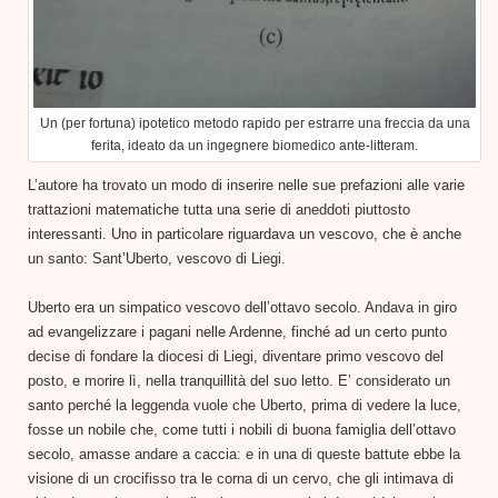
Un (per fortuna) ipotetico metodo rapido per estrarre una freccia da una
ferita, ideato da un ingegnere biomedico ante-litteram.
L’autore ha trovato un modo di inserire nelle sue prefazioni alle varie
trattazioni matematiche tutta una serie di aneddoti piuttosto
interessanti. Uno in particolare riguardava un vescovo, che è anche
un santo: Sant’Uberto, vescovo di Liegi.
Uberto era un simpatico vescovo dell’ottavo secolo. Andava in giro
ad evangelizzare i pagani nelle Ardenne, finché ad un certo punto
decise di fondare la diocesi di Liegi, diventare primo vescovo del
posto, e morire lì, nella tranquillità del suo letto. E’ considerato un
santo perché la leggenda vuole che Uberto, prima di vedere la luce,
fosse un nobile che, come tutti i nobili di buona famiglia dell’ottavo
secolo, amasse andare a caccia: e in una di queste battute ebbe la
visione di un crocifisso tra le corna di un cervo, che gli intimava di