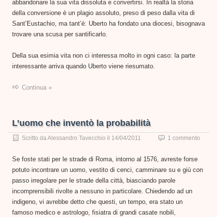
abbandonare la sua vita dissoluta e convertirsi. In realtà la storia
della conversione è un plagio assoluto, preso di peso dalla vita di
Sant’Eustachio, ma tant’è: Uberto ha fondato una diocesi, bisognava
trovare una scusa per santificarlo.
Della sua esimia vita non ci interessa molto in ogni caso: la parte
interessante arriva quando Uberto viene riesumato.
Continua »
L’uomo che inventò la probabilità
Scritto da
Alessandro Tavecchio
il
14/04/2011
1 commento
Se foste stati per le strade di Roma, intorno al 1576, avreste forse
potuto incontrare un uomo, vestito di cenci, camminare su e giù con
passo irregolare per le strade della città, biasciando parole
incomprensibili rivolte a nessuno in particolare. Chiedendo ad un
indigeno, vi avrebbe detto che questi, un tempo, era stato un
famoso medico e astrologo, fisiatra di grandi casate nobili,