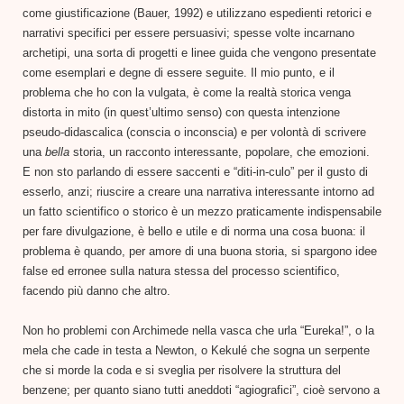
come giustificazione (Bauer, 1992) e utilizzano espedienti retorici e
narrativi specifici per essere persuasivi; spesse volte incarnano
archetipi, una sorta di progetti e linee guida che vengono presentate
come esemplari e degne di essere seguite. Il mio punto, e il
problema che ho con la vulgata, è come la realtà storica venga
distorta in mito (in quest’ultimo senso) con questa intenzione
pseudo-didascalica (conscia o inconscia) e per volontà di scrivere
una
bella
storia, un racconto interessante, popolare, che emozioni.
E non sto parlando di essere saccenti e “diti-in-culo” per il gusto di
esserlo, anzi; riuscire a creare una narrativa interessante intorno ad
un fatto scientifico o storico è un mezzo praticamente indispensabile
per fare divulgazione, è bello e utile e di norma una cosa buona: il
problema è quando, per amore di una buona storia, si spargono idee
false ed erronee sulla natura stessa del processo scientifico,
facendo più danno che altro.
Non ho problemi con Archimede nella vasca che urla “Eureka!”, o la
mela che cade in testa a Newton, o Kekulé che sogna un serpente
che si morde la coda e si sveglia per risolvere la struttura del
benzene; per quanto siano tutti aneddoti “agiografici”, cioè servono a