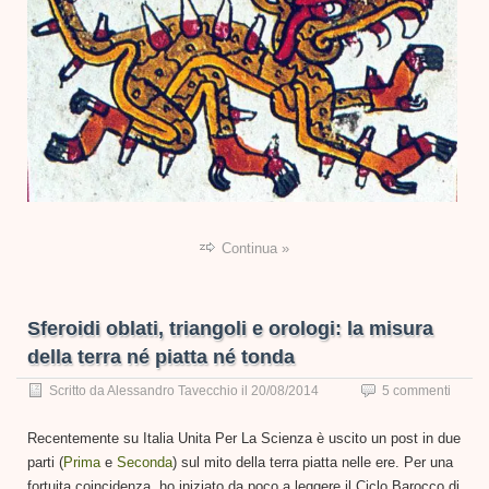
Continua »
Sferoidi oblati, triangoli e orologi: la misura
della terra né piatta né tonda
Scritto da
Alessandro Tavecchio
il
20/08/2014
5 commenti
Recentemente su Italia Unita Per La Scienza è uscito un post in due
parti (
Prima
e
Seconda
) sul mito della terra piatta nelle ere. Per una
fortuita coincidenza, ho iniziato da poco a leggere il Ciclo Barocco di