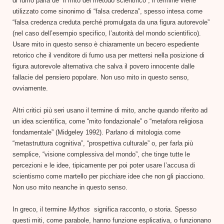
di fumo parla de “il mito del metodo scientifico”, il termine viene
utilizzato come sinonimo di “falsa credenza”, spesso intesa come
“falsa credenza creduta perché promulgata da una figura autorevole”
(nel caso dell’esempio specifico, l’autorità del mondo scientifico).
Usare mito in questo senso è chiaramente un becero espediente
retorico che il venditore di fumo usa per mettersi nella posizione di
figura autorevole alternativa che salva il povero innocente dalle
fallacie del pensiero popolare. Non uso mito in questo senso,
ovviamente.
Altri critici più seri usano il termine di mito, anche quando riferito ad
un idea scientifica, come “mito fondazionale” o “metafora religiosa
fondamentale” (Midgeley 1992). Parlano di mitologia come
“metastruttura cognitiva”, “prospettiva culturale” o, per farla più
semplice, “visione complessiva del mondo”, che tinge tutte le
percezioni e le idee, tipicamente per poi poter usare l’accusa di
scientismo come martello per picchiare idee che non gli piacciono.
Non uso mito neanche in questo senso.
In greco, il termine
Mythos
significa racconto, o storia. Spesso
questi miti, come parabole, hanno funzione esplicativa, o funzionano