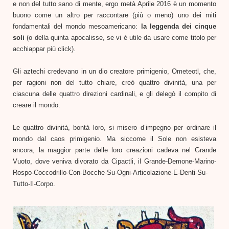
e non del tutto sano di mente, ergo metà Aprile 2016 è un momento
buono come un altro per raccontare (più o meno) uno dei miti
fondamentali del mondo mesoamericano:
la leggenda dei cinque
soli
(o della quinta apocalisse, se vi è utile da usare come titolo per
acchiappar più click).
Gli aztechi credevano in un dio creatore primigenio, Ometeotl, che,
per ragioni non del tutto chiare, creò quattro divinità, una per
ciascuna delle quattro direzioni cardinali, e gli delegò il compito di
creare il mondo.
Le quattro divinità, bontà loro, si misero d’impegno per ordinare il
mondo dal caos primigenio. Ma siccome il Sole non esisteva
ancora, la maggior parte delle loro creazioni cad
eva nel Grande
Vuoto, dove veniva divorato da Cipactli, il Grande-Demone-Marino-
Rospo
-Coccodrillo-Con-Bocche-Su
-Ogni-Articolazione-E-Dent
i-Su-
Tutto-Il-Corpo.