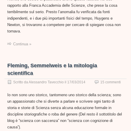
rapporto alla Franca Accademia delle Scienze, che prese la cosa
terribilmente sul serio. Presto l’anomalia fu verificata da fonti
indipendenti, e i due più importanti fisici del tempo, Huygens e
Newton, si trovarono a competere per cercare di spiegare cosa non
tornava.
Continua »
Fleming, Semmelweis e la mitologia
scientifica
Scritto da
Alessandro Tavecchio
il
17/03/2014
15 commenti
Io non sono uno storico, tantomeno uno storico della scienza; sono
un appassionato che si diverte a parlare e scrivere ogni tanto di
storia e storie di Scienza senza alcuna educazione formale in
discipline storiografiche o roba del genere (Del resto il sottotitolo del
blog è “scienza con saccenza” non “scienza con cognizione di
causa”).