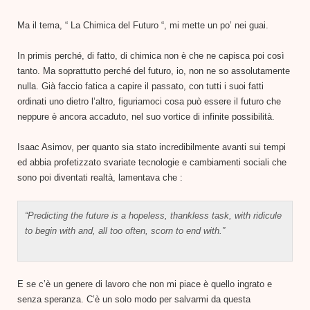
Ma il tema, “ La Chimica del Futuro “, mi mette un po’ nei guai.
In primis perché, di fatto, di chimica non è che ne capisca poi così
tanto. Ma soprattutto perché del futuro, io, non ne so assolutamente
nulla. Già faccio fatica a capire il passato, con tutti i suoi fatti
ordinati uno dietro l’altro, figuriamoci cosa può essere il futuro che
neppure è ancora accaduto, nel suo vortice di infinite possibilità.
Isaac Asimov, per quanto sia stato incredibilmente avanti sui tempi
ed abbia profetizzato svariate tecnologie e cambiamenti sociali che
sono poi diventati realtà, lamentava che :
“
Predicting the future is a hopeless, thankless task, with ridicule
to begin with and, all too often, scorn to end with.”
E se c’è un genere di lavoro che non mi piace è quello ingrato e
senza speranza. C’è un solo modo per salvarmi da questa