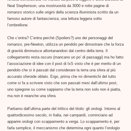
Neal Stephenson, una mostruosità da 3000 e rotte pagine di
romanzo storico sulle origini della scienza illuminista scritto da un
famoso autore di fantascienza; una lettura leggera sotto
l’ombrellone.
Che c’entra? C’entra perché (Spoilers?) uno dei personaggi del
romanzo, pre-Newton, utilizza un pendolo per dimostrare che la forza
di gravità diminuisce allontanandosi dal centro della terra. Il
collegamento resta oscuro (mancano un po’ di passaggi) ma ho fatto
l’associazione di idee con il post di IxS visto che è per merito di un
pendolo che si è passati dal considerare la terra una sfera al più
accurato sferoide oblato. Ergo, prima che mi dimentichi del tutto
come si fa a scrivere visto che son passati mesi dall’ultimo post,
uno spiegone su come sappiamo che la terra non solo non è piatta,
ma non è neanche una sfera.
Partiamo dall’ultima parte del trittico del titolo: gli orologi. Intorno al
quattordicesimo secolo, in Italia, nei campanili, cominciano ad
apparire orologi con scappamento a verga. Lo scappamento è, per
farla semplice, il meccanismo che determina ogni quanto l’orologio