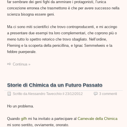
far sembrare dei geni fighi da ammirare i protagonisti, l’unica
concezione erronea che trasmettono è che per avere successo nella
scienza bisogna essere geni.
Ma ci sono miti scientifici che trovo controproducenti, e mi accingo
a presentare due esempi tra loro complementari, che coprono più o
meno tutto lo spettro retorico che trovo sbagliato. Nell’ordine,
Fleming e la scoperta della penicillina, e Ignac Semmelweis e la
febbre puerperale.
Continua »
Storie di Chimica da un Futuro Passato
Scritto da
Alessandro Tavecchio
il
23/12/2012
3 commenti
Ho un problema.
Quando
gifh
mi ha invitato a partecipare al
Carnevale della Chimica
mi sono sentito, ovviamente, onorato.