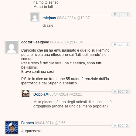
ha molto senso.
Messi in full
Rispondi
mlejnas
08/04/2014 @19:37
Grazie!
doctor Feelgood
08/04/2014 @17:04
Rispondi
L’articolo che mi ha entusiasmato è quello su Fleming,
perchè rivela una riflessione sui “fatti del mondo” non
comune.
Per il resto è difficile fare una classifica, sono tutti
bellissimi.
Bravo continua così
P.S. te lo dice un trombone 55 autoreferenziale dall’Io
ipertrofico e dal Super Io anemico
Rispondi
DoppiaM
08/04/2014 @23:21
Mi fa piacere, è uno degli articoli di cui sono più
orgoglioso (anche se uno dei meno popolari)
Fannes
09/04/2014 @2:56
Rispondi
Augurissimi!