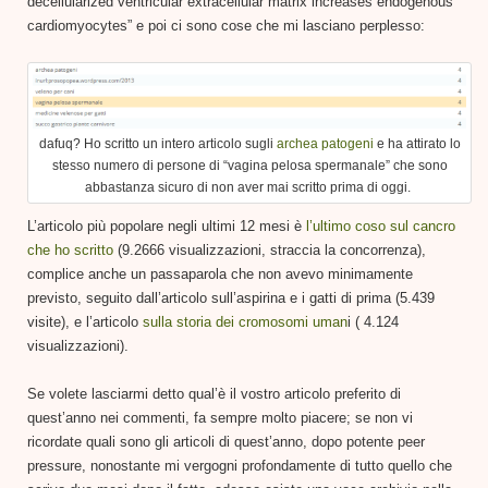
decellularized ventricular extracellular matrix increases endogenous
cardiomyocytes” e poi ci sono cose che mi lasciano perplesso:
dafuq? Ho scritto un intero articolo sugli
archea patogeni
e ha attirato lo
stesso numero di persone di “vagina pelosa spermanale” che sono
abbastanza sicuro di non aver mai scritto prima di oggi.
L’articolo più popolare negli ultimi 12 mesi è
l’ultimo coso sul cancro
che ho scritto
(9.2666 visualizzazioni, straccia la concorrenza),
complice anche un passaparola che non avevo minimamente
previsto, seguito dall’articolo sull’aspirina e i gatti di prima (5.439
visite), e l’articolo
sulla storia dei cromosomi uman
i ( 4.124
visualizzazioni).
Se volete lasciarmi detto qual’è il vostro articolo preferito di
quest’anno nei commenti, fa sempre molto piacere; se non vi
ricordate quali sono gli articoli di quest’anno, dopo potente peer
pressure, nonostante mi vergogni profondamente di tutto quello che