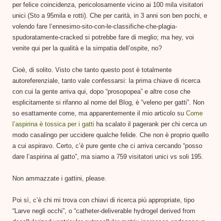
per felice coincidenza, pericolosamente vicino ai 100 mila visitatori
unici (Sto a 95mila e rotti). Che per carità, in 3 anni son ben pochi, e
volendo fare l’ennesimo-sito-con-le-classifiche-che-plagia-
spudoratamente-cracked si potrebbe fare di meglio; ma hey, voi
venite qui per la qualità e la simpatia dell’ospite, no?
Cioè, di solito. Visto che tanto questo post è totalmente
autoreferenziale, tanto vale confessarsi: la prima chiave di ricerca
con cui la gente arriva qui, dopo “prosopopea” e altre cose che
esplicitamente si rifanno al nome del Blog, è “veleno per gatti”. Non
so esattamente come, ma apparentemente il mio articolo su
Come
l’aspirina è tossica per i gatti
ha scalato il pagerank per chi cerca un
modo casalingo per uccidere qualche felide. Che non è proprio quello
a cui aspiravo. Certo, c’è pure gente che ci arriva cercando “posso
dare l’aspirina al gatto”, ma siamo a 759 visitatori unici vs soli 195.
Non ammazzate i gattini, please.
Poi sì, c’è chi mi trova con chiavi di ricerca più appropriate, tipo
“Larve negli occhi”, o “catheter-deliverable hydrogel derived from