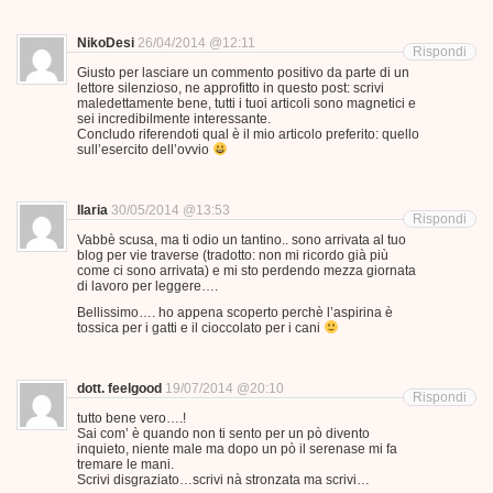
NikoDesi
26/04/2014 @12:11
Rispondi
Giusto per lasciare un commento positivo da parte di un
lettore silenzioso, ne approfitto in questo post: scrivi
maledettamente bene, tutti i tuoi articoli sono magnetici e
sei incredibilmente interessante.
Concludo riferendoti qual è il mio articolo preferito: quello
sull’esercito dell’ovvio
Ilaria
30/05/2014 @13:53
Rispondi
Vabbè scusa, ma ti odio un tantino.. sono arrivata al tuo
blog per vie traverse (tradotto: non mi ricordo già più
come ci sono arrivata) e mi sto perdendo mezza giornata
di lavoro per leggere….
Bellissimo…. ho appena scoperto perchè l’aspirina è
tossica per i gatti e il cioccolato per i cani
dott. feelgood
19/07/2014 @20:10
Rispondi
tutto bene vero….!
Sai com’ è quando non ti sento per un pò divento
inquieto, niente male ma dopo un pò il serenase mi fa
tremare le mani.
Scrivi disgraziato…scrivi nà stronzata ma scrivi…