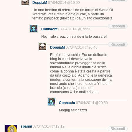
DoppiaM
07/04/2014 @19:09
Ho una trentina di referrall da un forum di World Of
Warcraft. Per il resto niente di che, a parte un
tentato pingback (bloccato) da un sito creazionista
Rispondi
Connacht
07/04/2014 @19:23
No, il sito creazionista devi farlo passare!
Rispondi
DoppiaM
07/04/2014 @20:46
Eh, è roba vecchia. Era un delirante
blog in cui si descriveva la
sovrannaturale preveggenza della
bibbia! Nella bibbia infatti c’è scritto
come la donna è stata creata a partire
da una costola di Adamo, e la genetica
moderna conferma la creazione divina
mostrando che il cromosoma Y ha un
braccio (costola!) meno del
cromosoma X. Le matte risate.
Connacht
07/04/2014 @20:50
Mbghjj asfghszxd
spanni
07/04/2014 @19:12
Rispondi