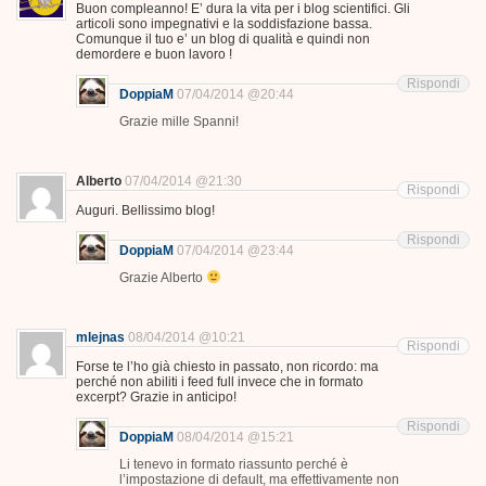
Buon compleanno! E’ dura la vita per i blog scientifici. Gli
articoli sono impegnativi e la soddisfazione bassa.
Comunque il tuo e’ un blog di qualità e quindi non
demordere e buon lavoro !
Rispondi
DoppiaM
07/04/2014 @20:44
Grazie mille Spanni!
Alberto
07/04/2014 @21:30
Rispondi
Auguri. Bellissimo blog!
Rispondi
DoppiaM
07/04/2014 @23:44
Grazie Alberto
mlejnas
08/04/2014 @10:21
Rispondi
Forse te l’ho già chiesto in passato, non ricordo: ma
perché non abiliti i feed full invece che in formato
excerpt? Grazie in anticipo!
Rispondi
DoppiaM
08/04/2014 @15:21
Li tenevo in formato riassunto perché è
l’impostazione di default, ma effettivamente non