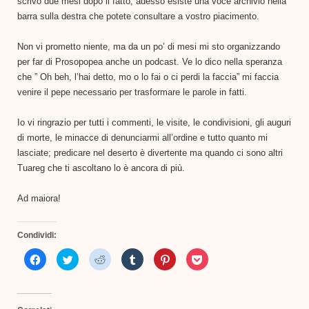
scrivo due mesi dopo il fatto, adesso esiste una voce archivio nella
barra sulla destra che potete consultare a vostro piacimento.
Non vi prometto niente, ma da un po’ di mesi mi sto organizzando
per far di Prosopopea anche un podcast. Ve lo dico nella speranza
che ” Oh beh, l’hai detto, mo o lo fai o ci perdi la faccia” mi faccia
venire il pepe necessario per trasformare le parole in fatti.
Io vi ringrazio per tutti i commenti, le visite, le condivisioni, gli auguri
di morte, le minacce di denunciarmi all’ordine e tutto quanto mi
lasciate; predicare nel deserto è divertente ma quando ci sono altri
Tuareg che ti ascoltano lo è ancora di più.
Ad maiora!
Condividi:
Fai
Fai
Fai
Fai
Fai
Fai
clic
clic
clic
clic
clic
clic
per
qui
qui
qui
qui
qui
condividere
per
per
per
per
per
su
condividere
condividere
condividere
condividere
condividere
Facebook
su
su
su
su
su
(Si
Twitter
Reddit
Tumblr
Pinterest
Pocket