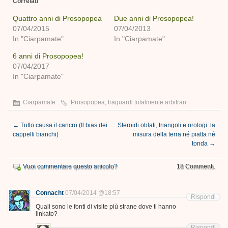
Correlati
apre
(Si
(Si
(Si
(Si
(Si
in
apre
apre
apre
apre
apre
una
in
in
in
in
in
Quattro anni di Prosopopea
Due anni di Prosopopea!
nuova
una
una
una
una
una
07/04/2015
finestra)
nuova
nuova
nuova
07/04/2013
nuova
nuova
finestra)
finestra)
finestra)
finestra)
finestra)
In "Ciarpamate"
In "Ciarpamate"
6 anni di Prosopopea!
07/04/2017
In "Ciarpamate"
Ciarpamate
Prosopopea
,
traguardi totalmente arbitrari
←
Tutto causa il cancro (Il bias dei
Sferoidi oblati, triangoli e orologi: la
cappelli bianchi)
misura della terra né piatta né
tonda
→
Vuoi commentare questo articolo?
18 Commenti.
Connacht
07/04/2014 @18:57
Rispondi
Quali sono le fonti di visite più strane dove ti hanno
linkato?
Rispondi