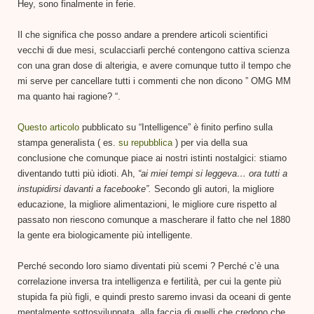
Hey, sono finalmente in ferie.
Il che significa che posso andare a prendere articoli scientifici
vecchi di due mesi, sculacciarli perché contengono cattiva scienza
con una gran dose di alterigia, e avere comunque tutto il tempo che
mi serve per cancellare tutti i commenti che non dicono ” OMG MM
ma quanto hai ragione? “.
Questo articolo
pubblicato su “Intelligence” è finito perfino sulla
stampa generalista ( es.
su repubblica
) per via della sua
conclusione che comunque piace ai nostri istinti nostalgici: stiamo
diventando tutti più idioti. Ah,
“ai miei tempi si leggeva… ora tutti a
instupidirsi davanti a facebooke”.
Secondo gli autori, la migliore
educazione, la migliore alimentazioni, le migliore cure rispetto al
passato non riescono comunque a mascherare il fatto che nel 1880
la gente era biologicamente più intelligente.
Perché secondo loro siamo diventati più scemi ? Perché c’è una
correlazione inversa tra intelligenza e fertilità, per cui la gente più
stupida fa più figli, e quindi presto saremo invasi da oceani di gente
mentalmente sottosviluppata, alla faccia di quelli che credono che