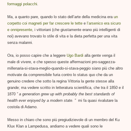
formaggi polacchi
.
Ma, a quanto pare, quando lo stato dell’arte della medicina era
un
corpetto coi magneti per far crescere le tette
e
l’arsenico era sicuro
e onnipresente
, i vittoriani (che giustamente erano più intelligenti di
noi) avevano trovato lo stile di vita e la dieta perfetta per una vita
senza malanni.
Ora, io posso capire che a leggere
Ugo Bardi
alla gente venga il
male di vivere, e che spesso queste affermazioni pro-saggezza-
millenaria-si-stava-meglio-quando-si-stava-peggio siano più che altro
motivate da comprensibile furia contro lo status quo che da un
genuino credere che sotto la regina Vittoria la gente stesse alla
grande; ma vedere scritto in letteratura scientifica, che tra il 1850 e il
1870
” a generation grew up with probably the best standards of
health ever enjoyed by a modern state. ”
mi fa quasi rivalutare la
costola di Adamo.
Messo in chiaro che sono più pregiudizievole di un membro del Ku
Klux Klan a Lampedusa, andiamo a vedere quali sono le