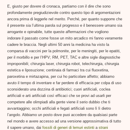
E, giusto per dovere di cronaca, partiamo con il dire che sono
profondamente pregiudizievole contro questo tipo di argomentazioni
ancora prima di leggerle nel merito. Perché, per quanto supporre che
il presente sia l’ultima parola sul progresso e il benessere umano sia
arrogante e opinabile, tutte queste affermazioni che vogliono
indorare il passato come fosse un mito arcadico mi fanno veramente
cadere le braccia. Negli ultimi 50 anni la medicina ha visto la
comparsa di vaccini per la polmonite, per le meningiti, per le epatiti,
per il morbillo e per l’HPV; RM, PET, TAC e altre sigle diagnostiche
improponibili; chirurgia laser, chirurgia robot, telechirurgia, chirurgia
estetica e liposuzione; centinaia di farmaci tra cui fluoxetina,
paroxetina e mirtazapina, per cui ho particolare affetto; abbiamo
avuto il tempo di inventare e far perdere di efficacia per colpa di uso
sconsiderato una dozzina di antibiotici; cuori artificiali, coclea
artificiali e arti artificiali così efficaci che se provi ad usarli per
competere alle olimpiadi alla gente viene il serio dubbio che ti
avvantaggino; occhi artificiali e fegati artificiali sono lì lì dietro
l’angolo. Abbiamo un posto dove puoi accedere da qualsiasi parte
nel mondo e avere accesso ad una versione approssimativa di tutto
il sapere umano, dai
fossili di generi di lemuri estinti
a
strani