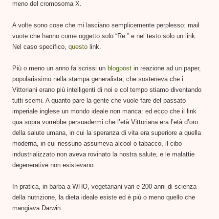
meno del cromosoma X.
A volte sono cose che mi lasciano semplicemente perplesso: mail
vuote che hanno come oggetto solo “Re:” e nel testo solo un link.
Nel caso specifico,
questo
link.
Più o meno un anno fa scrissi un
blogpost
in reazione ad un paper,
popolarissimo nella stampa generalista, che sosteneva che i
Vittoriani erano più intelligenti di noi e col tempo stiamo diventando
tutti scemi. A quanto pare la gente che vuole fare del passato
imperiale inglese un mondo ideale non manca: ed ecco che il link
qua sopra vorrebbe persuadermi che l’età Vittoriana era l’età d’oro
della salute umana, in cui la speranza di vita era superiore a quella
moderna, in cui nessuno assumeva alcool o tabacco, il cibo
industrializzato non aveva rovinato la nostra salute, e le malattie
degenerative non esistevano.
In pratica, in barba a WHO, vegetariani vari e 200 anni di scienza
della nutrizione, la dieta ideale esiste ed è più o meno quello che
mangiava Darwin.