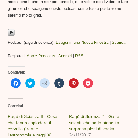
recensione lì che fa sempre comodo, e se volete condividere e fare
gli untori che spargono questo podcast come fosse peste ve ne
saremo molto grati.
Podcast (ragu-di-scienza):
Esegui in una Nuova Finestra
|
Scarica
Registrati:
Apple Podcasts
|
Android
|
RSS
Condividi:
Fai
Fai
Fai
Fai
Fai
Fai
clic
clic
clic
clic
clic
clic
per
qui
qui
qui
qui
qui
condividere
per
per
per
per
per
su
condividere
condividere
condividere
condividere
condividere
Facebook
su
su
su
su
su
(Si
Twitter
Reddit
Tumblr
Pinterest
Pocket
Correlati
apre
(Si
(Si
(Si
(Si
(Si
in
apre
apre
apre
apre
apre
una
in
in
in
in
in
Ragù di Scienza 8 - Cose
Ragù di Scienza 7 - Gaffe
nuova
una
una
una
una
una
che fanno esplodere il
finestra)
nuova
nuova
nuova
scientifiche sotto pianeti a
nuova
nuova
finestra)
finestra)
finestra)
finestra)
finestra)
cervello (tranne
sorpresa pieni di vodka
l'astronomia a raggi X)
24/11/2017