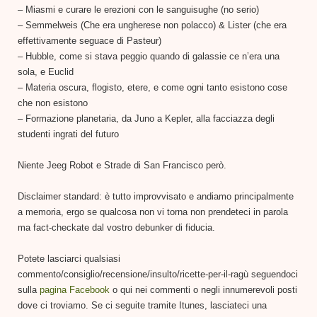
– Miasmi e curare le erezioni con le sanguisughe (no serio)
– Semmelweis (Che era ungherese non polacco) & Lister (che era
effettivamente seguace di Pasteur)
– Hubble, come si stava peggio quando di galassie ce n’era una
sola, e Euclid
– Materia oscura, flogisto, etere, e come ogni tanto esistono cose
che non esistono
– Formazione planetaria, da Juno a Kepler, alla facciazza degli
studenti ingrati del futuro
Niente Jeeg Robot e Strade di San Francisco però.
Disclaimer standard: è tutto improvvisato e andiamo principalmente
a memoria, ergo se qualcosa non vi torna non prendeteci in parola
ma fact-checkate dal vostro debunker di fiducia.
Potete lasciarci qualsiasi
commento/consiglio/recensione/insulto/ricette-per-il-ragù seguendoci
sulla
pagina Facebook
o qui nei commenti o negli innumerevoli posti
dove ci troviamo. Se ci seguite tramite Itunes, lasciateci una