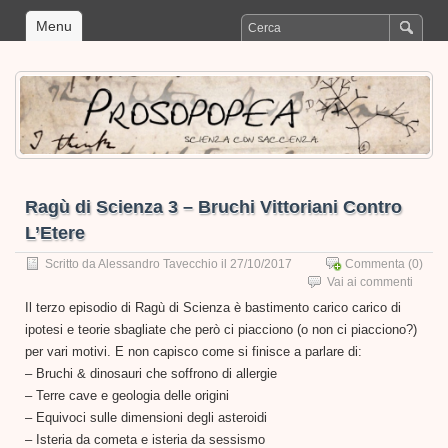
Menu
Ragù di Scienza 3 – Bruchi Vittoriani Contro
L’Etere
Scritto da
Alessandro Tavecchio
il 27/10/2017
Commenta
(0)
Vai ai commenti
Il terzo episodio di Ragù di Scienza è bastimento carico carico di
ipotesi e teorie sbagliate che però ci piacciono (o non ci piacciono?)
per vari motivi. E non capisco come si finisce a parlare di:
– Bruchi & dinosauri che soffrono di allergie
– Terre cave e geologia delle origini
– Equivoci sulle dimensioni degli asteroidi
– Isteria da cometa e isteria da sessismo