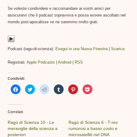
Se voleste condividere e raccomandare ai vostri amici per
assicurarvi che il podcast sopravviva e possa essere ascoltato nel
mondo post-apocalisse ve ne saremmo molto grati.
Podcast (ragu-di-scienza):
Esegui in una Nuova Finestra
|
Scarica
Registrati:
Apple Podcasts
|
Android
|
RSS
Condividi:
Fai
Fai
Fai
Fai
Fai
Fai
clic
clic
clic
clic
clic
clic
per
qui
qui
qui
qui
qui
condividere
per
per
per
per
per
su
condividere
condividere
condividere
condividere
condividere
Facebook
su
su
su
su
su
(Si
Twitter
Reddit
Tumblr
Pinterest
Pocket
Correlati
apre
(Si
(Si
(Si
(Si
(Si
in
apre
apre
apre
apre
apre
una
in
in
in
in
in
Ragù di Scienza 10 - Le
Ragù di Scienza 6 - T-rex
nuova
una
una
una
una
una
meraviglie della scienza a
finestra)
nuova
nuova
nuova
rumorosi a basso costo e
nuova
nuova
finestra)
finestra)
finestra)
finestra)
finestra)
posteriori
microsatelliti nel DNA