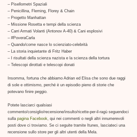
– Pisellometri Spaziali
– Penicillina, Fleming, Florey & Chain
– Progetto Manhattan
– Missione Rosetta e tempi della scienza
– Carri Armati Volanti (Antonov A-40) & Cani esplosivi
– #PoveraCarla
– Quando/come nasce lo scienziato-celebrità
– La storia inquietante di Fritz Haber
– I risultati della scienza nazista e la scienza della tortura
– Telescopi dirottati e telescopi donati
Insomma, fortuna che abbiamo Adrian ed Elisa che sono due raggi
di sole e ottimismo, perché è un episodio pieno di storie che
potevano finire peggio.
Potete lasciarci qualsiasi
commento/consiglio/recensione/insulto/ricette-per-il-ragù seguendoci
sulla
pagina Facebook
, qui nei commenti o negli altri innumerevoli
posti dove ci troviamo. Se ci seguite tramite Itunes, lasciateci una
recensione sullo store per gli altri utenti della Mela.