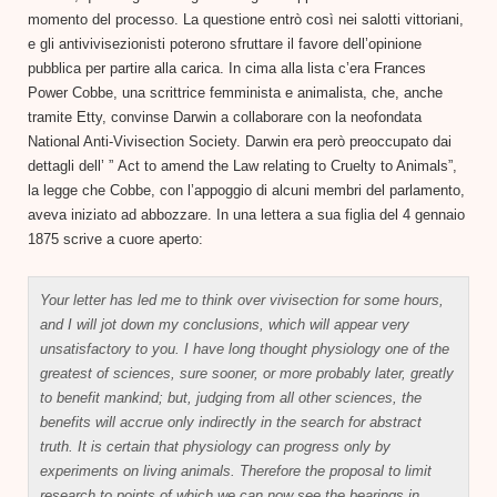
momento del processo. La questione entrò così nei salotti vittoriani,
e gli antivivisezionisti poterono sfruttare il favore dell’opinione
pubblica per partire alla carica. In cima alla lista c’era Frances
Power Cobbe, una scrittrice femminista e animalista, che, anche
tramite Etty, convinse Darwin a collaborare con la neofondata
National Anti-Vivisection Society. Darwin era però preoccupato dai
dettagli dell’ ” Act to amend the Law relating to Cruelty to Animals”,
la legge che Cobbe, con l’appoggio di alcuni membri del parlamento,
aveva iniziato ad abbozzare. In una lettera a sua figlia del 4 gennaio
1875 scrive a cuore aperto:
Your letter has led me to think over vivisection for some hours,
and I will jot down my conclusions, which will appear very
unsatisfactory to you. I have long thought physiology one of the
greatest of sciences, sure sooner, or more probably later, greatly
to benefit mankind; but, judging from all other sciences, the
benefits will accrue only indirectly in the search for abstract
truth. It is certain that physiology can progress only by
experiments on living animals. Therefore the proposal to limit
research to points of which we can now see the bearings in