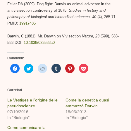
Feller DA (2009). Dog fight: Darwin as animal advocate in the
antivivisection controversy of 1875.
Studies in history and
philosophy of biological and biomedical sciences, 40
(4), 265-71
PMID:
19917485
Darwin, C (1881). Mr. Darwin on Vivisection
Nature, 23
(599), 583-
583 DOI:
10.1038/023583a0
Condividi:
Fai
Fai
Fai
Fai
Fai
Fai
clic
clic
clic
clic
clic
clic
per
qui
qui
qui
qui
qui
condividere
per
per
per
per
per
su
condividere
condividere
condividere
condividere
condividere
Facebook
su
su
su
su
su
(Si
Twitter
Reddit
Tumblr
Pinterest
Pocket
Correlati
apre
(Si
(Si
(Si
(Si
(Si
in
apre
apre
apre
apre
apre
una
in
in
in
in
in
Le Vestiges e l'origine delle
Come la genetica quasi
nuova
una
una
una
una
una
pseudoscienze
finestra)
nuova
nuova
nuova
ammazzò Darwin
nuova
nuova
finestra)
finestra)
finestra)
finestra)
finestra)
07/10/2016
18/03/2013
In "Biologia"
In "Biologia"
Come comunicare la