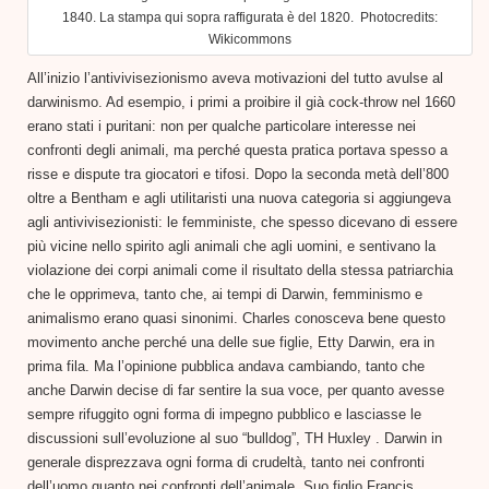
1840. La stampa qui sopra raffigurata è del 1820. Photocredits:
Wikicommons
All’inizio l’antivivisezionismo aveva motivazioni del tutto avulse al
darwinismo. Ad esempio, i primi a proibire il già cock-throw nel 1660
erano stati i puritani: non per qualche particolare interesse nei
confronti degli animali, ma perché questa pratica portava spesso a
risse e dispute tra giocatori e tifosi. Dopo la seconda metà dell’800
oltre a Bentham e agli utilitaristi una nuova categoria si aggiungeva
agli antivivisezionisti: le femministe, che spesso dicevano di essere
più vicine nello spirito agli animali che agli uomini, e sentivano la
violazione dei corpi animali come il risultato della stessa patriarchia
che le opprimeva, tanto che, ai tempi di Darwin, femminismo e
animalismo erano quasi sinonimi. Charles conosceva bene questo
movimento anche perché una delle sue figlie, Etty Darwin, era in
prima fila. Ma l’opinione pubblica andava cambiando, tanto che
anche Darwin decise di far sentire la sua voce, per quanto avesse
sempre rifuggito ogni forma di impegno pubblico e lasciasse le
discussioni sull’evoluzione al suo “bulldog”, TH Huxley . Darwin in
generale disprezzava ogni forma di crudeltà, tanto nei confronti
dell’uomo quanto nei confronti dell’animale. Suo figlio Francis