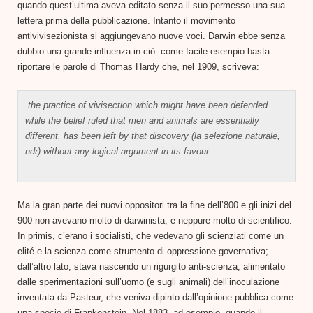
quando quest’ultima aveva editato senza il suo permesso una sua
lettera prima della pubblicazione. Intanto il movimento
antivivisezionista si aggiungevano nuove voci. Darwin ebbe senza
dubbio una grande influenza in ciò: come facile esempio basta
riportare le parole di Thomas Hardy che, nel 1909, scriveva:
the practice of vivisection which might have been defended
while the belief ruled that men and animals are essentially
different, has been left by that discovery (la selezione naturale,
ndr) without any logical argument in its favour
Ma la gran parte dei nuovi oppositori tra la fine dell’800 e gli inizi del
900 non avevano molto di darwinista, e neppure molto di scientifico.
In primis, c’erano i socialisti, che vedevano gli scienziati come un
elité e la scienza come strumento di oppressione governativa;
dall’altro lato, stava nascendo un rigurgito anti-scienza, alimentato
dalle sperimentazioni sull’uomo (e sugli animali) dell’inoculazione
inventata da Pasteur, che veniva dipinto dall’opinione pubblica come
una specie di Frankenstein. Nel 1883, ad esempio, quando il