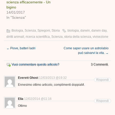
scienza efficacemente - Un
bigino
14/01/2017
In "Scienza"
Biologia
,
Scienza
,
Spiegoni
,
Storia
biologia
,
darwin
,
darwin day
,
diritti animali
,
ricerca scientifica
,
Scienza
,
storia della scienza
,
vivisezione
←
Piove, batteri ladri
Come saper usare un astrolabio
può salvarvi la vita.
→
Vuoi commentare questo articolo?
3 Commenti.
Everett Ghost
12/03/2013 @19:32
Rispondi
Ennesimo ottimo articolo, complimenti doppiaM.
Elia
12/02/2014 @11:16
Rispondi
Ottimo