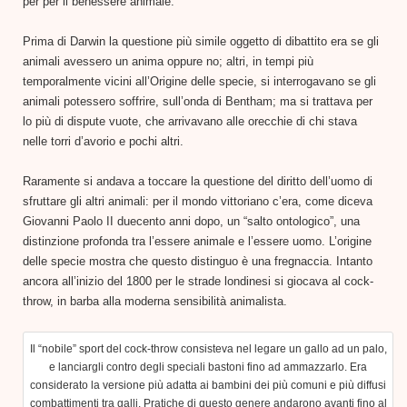
per per il benessere animale.
Prima di Darwin la questione più simile oggetto di dibattito era se gli
animali avessero un anima oppure no; altri, in tempi più
temporalmente vicini all’Origine delle specie, si interrogavano se gli
animali potessero soffrire, sull’onda di Bentham; ma si trattava per
lo più di dispute vuote, che arrivavano alle orecchie di chi stava
nelle torri d’avorio e pochi altri.
Raramente si andava a toccare la questione del diritto dell’uomo di
sfruttare gli altri animali: per il mondo vittoriano c’era, come diceva
Giovanni Paolo II duecento anni dopo, un “salto ontologico”, una
distinzione profonda tra l’essere animale e l’essere uomo. L’origine
delle specie mostra che questo distinguo è una fregnaccia. Intanto
ancora all’inizio del 1800 per le strade londinesi si giocava al cock-
throw, in barba alla moderna sensibilità animalista.
Il “nobile” sport del cock-throw consisteva nel legare un gallo ad un palo,
e lanciargli contro degli speciali bastoni fino ad ammazzarlo. Era
considerato la versione più adatta ai bambini dei più comuni e più diffusi
combattimenti tra galli. Pratiche di questo genere andarono avanti fino al