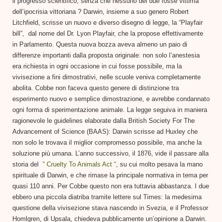
il progresso scientifico, senza che nessuno dei due fosse vittima
dell’ipocrisia vittoriana ? Darwin, insieme a suo genero Robert
Litchfield, scrisse un nuovo e diverso disegno di legge, la “Playfair
bill”, dal nome del Dr. Lyon Playfair, che la propose effettivamente
in Parlamento. Questa nuova bozza aveva almeno un paio di
differenze importanti dalla proposta originale: non solo l’anestesia
era richiesta in ogni occasione in cui fosse possibile, ma la
vivisezione a fini dimostrativi, nelle scuole veniva completamente
abolita. Cobbe non faceva questo genere di distinzione tra
esperimento nuovo e semplice dimostrazione, e avrebbe condannato
ogni forma di sperimentazione animale. La legge seguiva in maniera
ragionevole le guidelines elaborate dalla British Society For The
Advancement of Science (BAAS): Darwin scrisse ad Huxley che
non solo le trovava il miglior compromesso possibile, ma anche la
soluzione più umana. L’anno successivo, il 1876, vide il passare alla
storia del
” Cruelty To Animals Act “
, su cui molto pesava la mano
spirituale di Darwin, e che rimase la principale normativa in tema per
quasi 110 anni. Per Cobbe questo non era tuttavia abbastanza. I due
ebbero una piccola diatriba tramite lettere sul Times: la medesima
questione della vivisezione stava nascendo in Svezia, e il Professor
Homlgren, di Upsala, chiedeva pubblicamente un’opinione a Darwin.