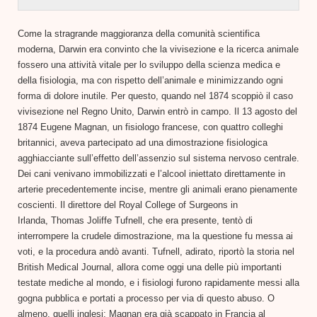
Come la stragrande maggioranza della comunità scientifica
moderna, Darwin era convinto che la vivisezione e la ricerca animale
fossero una attività vitale per lo sviluppo della scienza medica e
della fisiologia, ma con rispetto dell’animale e minimizzando ogni
forma di dolore inutile. Per questo, quando nel 1874 scoppiò il caso
vivisezione nel Regno Unito, Darwin entrò in campo. Il 13 agosto del
1874 Eugene Magnan, un fisiologo francese, con quattro colleghi
britannici, aveva partecipato ad una dimostrazione fisiologica
agghiacciante sull’effetto dell’assenzio sul sistema nervoso centrale.
Dei cani venivano immobilizzati e l’alcool iniettato direttamente in
arterie precedentemente incise, mentre gli animali erano pienamente
coscienti. Il direttore del Royal College of Surgeons in
Irlanda, Thomas Joliffe Tufnell, che era presente, tentò di
interrompere la crudele dimostrazione, ma la questione fu messa ai
voti, e la procedura andò avanti. Tufnell, adirato, riportò la storia nel
British Medical Journal, allora come oggi una delle più importanti
testate mediche al mondo, e i fisiologi furono rapidamente messi alla
gogna pubblica e portati a processo per via di questo abuso. O
almeno, quelli inglesi: Magnan era già scappato in Francia al