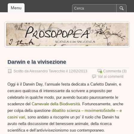
Menu
Darwin e la vivisezione
Scritto da
Alessandro Tavecchio
il 12/02/2013
Commenta
(3)
Vai ai commenti
Oggi è il Darwin Day, l’annuale festa dedicata a Carletto Darwin, e
cercavo qualcosa di interessante da scrivere a proposito per
celebrarlo in qualche modo, pur avendo bucato paurosamente le
scadenze del
Carnevale della Biodiversità
. Fortunosamente, anche
per colpa della questione
dibattito scienza – movimento5stelle – e
casini vari
, sono andato a riscoprire un po’ il ruolo che Darwin ha
avuto nella discussione del benessere animale, della ricerca
scientifica e dell’antivivisezionismo suo contemporaneo.