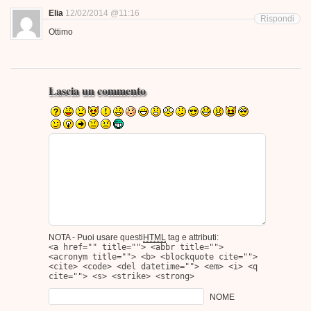
Elia
12/02/2014 @11:16
Rispondi
Ottimo
Lascia un commento
NOTA - Puoi usare questi
HTML
tag e attributi:
<a href="" title=""> <abbr title="">
<acronym title=""> <b> <blockquote cite="">
<cite> <code> <del datetime=""> <em> <i> <q
cite=""> <s> <strike> <strong>
NOME