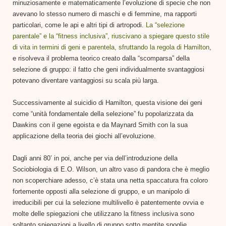
minuziosamente e matematicamente l’evoluzione di specie che non
avevano lo stesso numero di maschi e di femmine, ma rapporti
particolari, come le api e altri tipi di artropodi.
La “selezione
parentale” e la “fitness inclusiva”, riuscivano a spiegare questo stile
di vita in termini di geni e parentela, sfruttando la regola di Hamilton
,
e risolveva il problema teorico creato dalla “scomparsa” della
selezione di gruppo: il fatto che geni individualmente svantaggiosi
potevano diventare vantaggiosi su scala più larga.
Successivamente al suicidio di Hamilton, questa visione dei geni
come “unità fondamentale della selezione” fu popolarizzata da
Dawkins con il gene egoista e da Maynard Smith con la sua
applicazione della teoria dei giochi all’evoluzione.
Dagli anni 80’ in poi, anche per via dell’introduzione della
Sociobiologia di E.O. Wilson, un altro vaso di pandora che è meglio
non scoperchiare adesso, c’è stata una netta spaccatura fra coloro
fortemente opposti alla selezione di gruppo, e un manipolo di
irreducibili per cui la selezione multilivello è patentemente ovvia e
molte delle spiegazioni che utilizzano la fitness inclusiva sono
soltanto spiegazioni a livello di gruppo sotto mentite spoglie.