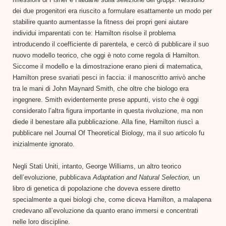
dei due progenitori era riuscito a formulare esattamente un modo per
stabilire quanto aumentasse la fitness dei propri geni aiutare
individui imparentati con te: Hamilton risolse il problema
introducendo il coefficiente di parentela, e cercò di pubblicare il suo
nuovo modello teorico, che oggi è noto come regola di Hamilton.
Siccome il modello e la dimostrazione erano pieni di matematica,
Hamilton prese svariati pesci in faccia: il manoscritto arrivò anche
tra le mani di John Maynard Smith, che oltre che biologo era
ingegnere. Smith evidentemente prese appunti, visto che è oggi
considerato l’altra figura importante in questa rivoluzione, ma non
diede il benestare alla pubblicazione. Alla fine, Hamilton riuscì a
pubblicare nel Journal Of Theoretical Biology, ma il suo articolo fu
inizialmente ignorato.
Negli Stati Uniti, intanto, George Williams, un altro teorico
dell’evoluzione, pubblicava
Adaptation and Natural Selection,
un
libro di genetica di popolazione che doveva essere diretto
specialmente a quei biologi che, come diceva Hamilton, a malapena
credevano all’evoluzione da quanto erano immersi e concentrati
nelle loro discipline.