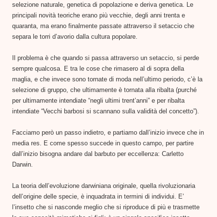
selezione naturale, genetica di popolazione e deriva genetica. Le
principali novità teoriche erano più vecchie, degli anni trenta e
quaranta, ma erano finalmente passate attraverso il setaccio che
separa le torri d’avorio dalla cultura popolare.
Il problema è che quando si passa attraverso un setaccio, si perde
sempre qualcosa. E tra le cose che rimasero al di sopra della
maglia, e che invece sono tornate di moda nell’ultimo periodo, c’è la
selezione di gruppo, che ultimamente è tornata alla ribalta (purché
per ultimamente intendiate “negli ultimi trent’anni” e per ribalta
intendiate “Vecchi barbosi si scannano sulla validità del concetto”).
Facciamo però un passo indietro, e partiamo dall’inizio invece che in
media res. E come spesso succede in questo campo, per partire
dall’inizio bisogna andare dal barbuto per eccellenza: Carletto
Darwin.
La teoria dell’evoluzione darwiniana originale, quella rivoluzionaria
dell’origine delle specie, è inquadrata in termini di individui. E’
l’insetto che si nasconde meglio che si riproduce di più e trasmette