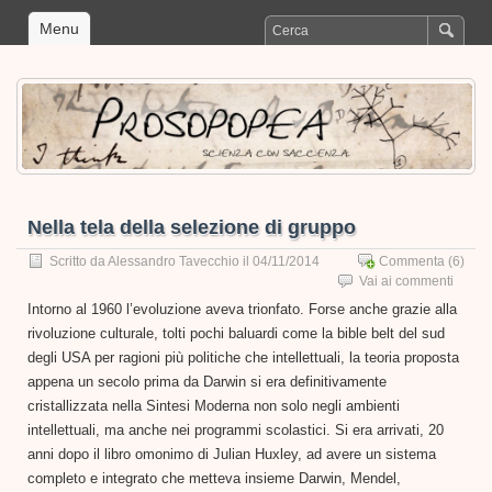
Menu
Nella tela della selezione di gruppo
Scritto da
Alessandro Tavecchio
il 04/11/2014
Commenta
(6)
Vai ai commenti
Intorno al 1960 l’evoluzione aveva trionfato. Forse anche grazie alla
rivoluzione culturale, tolti pochi baluardi come la bible belt del sud
degli USA per ragioni più politiche che intellettuali, la teoria proposta
appena un secolo prima da Darwin si era definitivamente
cristallizzata nella Sintesi Moderna non solo negli ambienti
intellettuali, ma anche nei programmi scolastici. Si era arrivati, 20
anni dopo il libro omonimo di Julian Huxley, ad avere un sistema
completo e integrato che metteva insieme Darwin, Mendel,