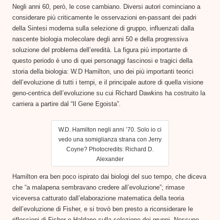
Negli anni 60, però, le cose cambiano. Diversi autori cominciano a
considerare più criticamente le osservazioni en-passant dei padri
della Sintesi moderna sulla selezione di gruppo, influenzati dalla
nascente biologia molecolare degli anni 50 e della progressiva
soluzione del problema dell’eredità. La figura più importante di
questo periodo è uno di quei personaggi fascinosi e tragici della
storia della biologia: W.D Hamilton, uno dei più importanti teorici
dell’evoluzione di tutti i tempi, e il principale autore di quella visione
geno-centrica dell’evoluzione su cui Richard Dawkins ha costruito la
carriera a partire dal “Il Gene Egoista”.
W.D. Hamilton negli anni ’70. Solo io ci
vedo una somiglianza strana con Jerry
Coyne? Photocredits: Richard D.
Alexander
Hamilton era ben poco ispirato dai biologi del suo tempo, che diceva
che “a malapena sembravano credere all’evoluzione”; rimase
viceversa catturato dall’elaborazione matematica della teoria
dell’evoluzione di Fisher, e si trovò ben presto a riconsiderare le
riflessioni di Fisher e Haldane sulla selezione dei gruppi. Nessuno