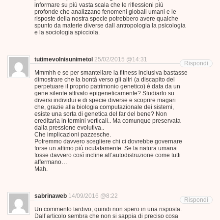
informare su più vasta scala che le riflessioni più
profonde che analizzano fenomeni globali umani e le
risposte della nostra specie potrebbero avere qualche
spunto da materie diverse dall antropologia la psicologia
e la sociologia spicciola.
tutimevolnisunimetol
25/02/2015 @14:31
Rispondi
Mmmhh e se per smantellare la fitness inclusiva bastasse
dimostrare che la bontà verso gli altri (a discapito del
perpetuare il proprio patrimonio genetico) è data da un
gene silente attivato epigeneticamente? Studiarlo su
diversi individui e di specie diverse e scoprire magari
che, grazie alla biologia computazionale dei sistemi,
esiste una sorta di genetica del far del bene? Non
ereditaria in termini verticali.. Ma comunque preservata
dalla pressione evolutiva..
Che implicazioni pazzesche.
Potremmo davvero scegliere chi ci dovrebbe governare
forse un attimo più oculatamente. Se la natura umana
fosse davvero così incline all’autodistruzione come tutti
affermano…
Mah.
sabrinaweb
14/09/2016 @8:22
Rispondi
Un commento tardivo, quindi non spero in una risposta.
Dall’articolo sembra che non si sappia di preciso cosa