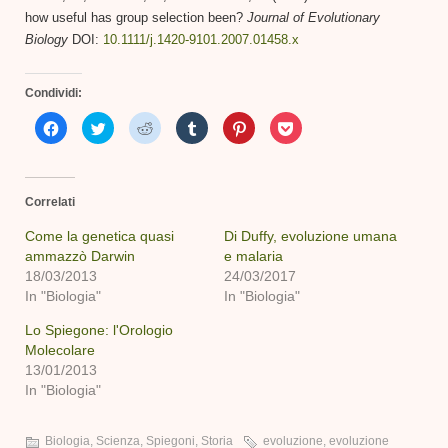
how useful has group selection been?
Journal of Evolutionary
Biology
DOI:
10.1111/j.1420-9101.2007.01458.x
Condividi:
Fai
Fai
Fai
Fai
Fai
Fai
clic
clic
clic
clic
clic
clic
per
qui
qui
qui
qui
qui
condividere
per
per
per
per
per
su
condividere
condividere
condividere
condividere
condividere
Facebook
su
su
su
su
su
(Si
Twitter
Reddit
Tumblr
Pinterest
Pocket
Correlati
apre
(Si
(Si
(Si
(Si
(Si
in
apre
apre
apre
apre
apre
una
in
in
in
in
in
Come la genetica quasi
Di Duffy, evoluzione umana
nuova
una
una
una
una
una
ammazzò Darwin
finestra)
nuova
nuova
nuova
e malaria
nuova
nuova
finestra)
finestra)
finestra)
finestra)
finestra)
18/03/2013
24/03/2017
In "Biologia"
In "Biologia"
Lo Spiegone: l'Orologio
Molecolare
13/01/2013
In "Biologia"
Biologia
,
Scienza
,
Spiegoni
,
Storia
evoluzione
,
evoluzione