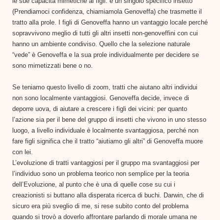
le sue capacità mimetiche ai figli: è un singolo specifico insetto
(Prendiamoci confidenza, chiamiamola Genoveffa) che trasmette il
tratto alla prole. I figli di Genoveffa hanno un vantaggio locale perché
sopravvivono meglio di tutti gli altri insetti non-genoveffini con cui
hanno un ambiente condiviso. Quello che la selezione naturale
“vede” è Genoveffa e la sua prole individualmente per decidere se
sono mimetizzati bene o no.
Se teniamo questo livello di zoom, tratti che aiutano altri individui
non sono localmente vantaggiosi. Genoveffa decide, invece di
deporre uova, di aiutare a crescere i figli dei vicini: per quanto
l’azione sia per il bene del gruppo di insetti che vivono in uno stesso
luogo, a livello individuale è localmente svantaggiosa, perché non
fare figli significa che il tratto “aiutiamo gli altri” di Genoveffa muore
con lei.
L’evoluzione di tratti vantaggiosi per il gruppo ma svantaggiosi per
l’individuo sono un problema teorico non semplice per la teoria
dell’Evoluzione, al punto che è una di quelle cose su cui i
creazionisti si buttano alla disperata ricerca di buchi. Darwin, che di
sicuro era più sveglio di me, si rese subito conto del problema
quando si trovò a doverlo affrontare parlando di morale umana ne