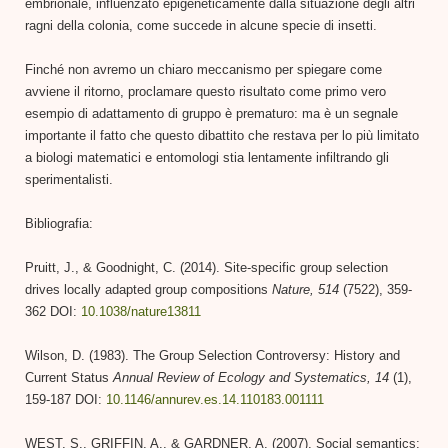
embrionale, influenzato epigeneticamente dalla situazione degli altri
ragni della colonia, come succede in alcune specie di insetti.
Finché non avremo un chiaro meccanismo per spiegare come
avviene il ritorno, proclamare questo risultato come primo vero
esempio di adattamento di gruppo è prematuro: ma è un segnale
importante il fatto che questo dibattito che restava per lo più limitato
a biologi matematici e entomologi stia lentamente infiltrando gli
sperimentalisti.
Bibliografia:
Pruitt, J., & Goodnight, C. (2014). Site-specific group selection
drives locally adapted group compositions
Nature, 514
(7522), 359-
362 DOI:
10.1038/nature13811
Wilson, D. (1983). The Group Selection Controversy: History and
Current Status
Annual Review of Ecology and Systematics, 14
(1),
159-187 DOI:
10.1146/annurev.es.14.110183.001111
WEST, S., GRIFFIN, A., & GARDNER, A. (2007). Social semantics: