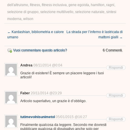
dell'altruismo
,
fitness
,
fitness inclusiva
,
gene egoista
,
hamilton
,
ragni
,
selezione di gruppo
,
selezione multilivello
,
selezione naturale
,
sintesi
moderna
,
wilson
←
Kardashian, bibliometria e calore
La strada per l’inferno è lastricata di
umano
mattoni gialli
→
Vuoi commentare questo articolo?
6 Commenti.
Andrea
08/11/2014 @0:04
Rispondi
Grazie di esistere! È sempre un piacere leggere i tuoi
articoli!
Faber
20/11/2014 @23:29
Rispondi
Articolo superlativo, un grazie è d’obbligo.
tutimevolnisunimetol
05/01/2015 @16:27
Rispondi
Finalmente qualcosa da leggere. Secondo me dovresti
pubblicare qualcosa di divulgativo anche solo per