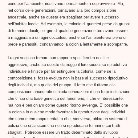
bene per l’ambiente, riuscivano normalmente a sopravvivere. Ma,
nel corso delle generazioni, tornavano alla loro composizione
ancestrale, anche se questa era sbagliata per avere successo
nell’habitat locale. Ad esempio, le colonie di guerrieri prese da gruppi
di femmine docili, nel giro di qualche generazione tornavano essere
a maggioranza di ragni coccolosi, anche se l’ambiente era pieno di
prede e parassiti, condannando la colonia lentamente a scomparire.
I ragni vogliono tornare aun rapporto specifico tra docili e
aggressive, anche se questo distrugge il loro successo riproduttivo
individuale e finisce per far estinguere la colonia, come se la
composizione si fosse evoluta non in base al successo riproduttivo
degli individui, ma quello del gruppo. Il fatto che il ritorno alla
composizione ancestrale richieda generazioni è una forte indicazione
che ci sia una base genetica del fenomeno, il che è interessante,
ma non è ben chiaro come questo ritorno avvenga. E’ possibile che
la colonia in qualche modo favorisca la riproduzione degli individui
che sono meno rappresentati o che, viceversa, abbia un sistema di
polizia che si assicuri che non si riproducano femmine coi tratti
sbagliati. Potrebbe essere un tratto determinato dallo sviluppo