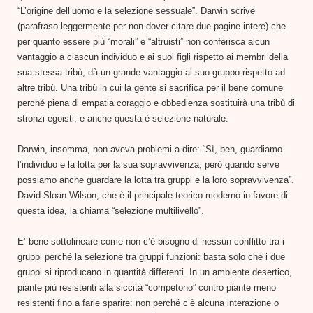
“L’origine dell’uomo e la selezione sessuale”. Darwin scrive
(parafraso leggermente per non dover citare due pagine intere) che
per quanto essere più “morali” e “altruisti” non conferisca alcun
vantaggio a ciascun individuo e ai suoi figli rispetto ai membri della
sua stessa tribù, dà un grande vantaggio al suo gruppo rispetto ad
altre tribù. Una tribù in cui la gente si sacrifica per il bene comune
perché piena di empatia coraggio e obbedienza sostituirà una tribù di
stronzi egoisti, e anche questa è selezione naturale.
Darwin, insomma, non aveva problemi a dire: “Sì, beh, guardiamo
l’individuo e la lotta per la sua sopravvivenza, però quando serve
possiamo anche guardare la lotta tra gruppi e la loro sopravvivenza”.
David Sloan Wilson, che è il principale teorico moderno in favore di
questa idea, la chiama “selezione multilivello”.
E’ bene sottolineare come non c’è bisogno di nessun conflitto tra i
gruppi perché la selezione tra gruppi funzioni: basta solo che i due
gruppi si riproducano in quantità differenti. In un ambiente desertico,
piante più resistenti alla siccità “competono” contro piante meno
resistenti fino a farle sparire: non perché c’è alcuna interazione o