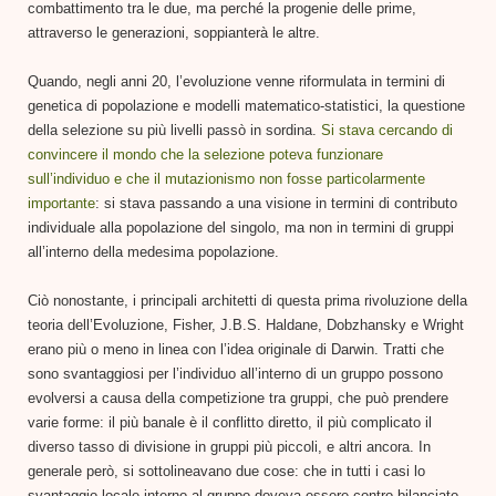
combattimento tra le due, ma perché la progenie delle prime,
attraverso le generazioni, soppianterà le altre.
Quando, negli anni 20, l’evoluzione venne riformulata in termini di
genetica di popolazione e modelli matematico-statistici, la questione
della selezione su più livelli passò in sordina.
Si stava cercando di
convincere il mondo che la selezione poteva funzionare
sull’individuo e che il mutazionismo non fosse particolarmente
importante
: si stava passando a una visione in termini di contributo
individuale alla popolazione del singolo, ma non in termini di gruppi
all’interno della medesima popolazione.
Ciò nonostante, i principali architetti di questa prima rivoluzione della
teoria dell’Evoluzione, Fisher, J.B.S. Haldane, Dobzhansky e Wright
erano più o meno in linea con l’idea originale di Darwin. Tratti che
sono svantaggiosi per l’individuo all’interno di un gruppo possono
evolversi a causa della competizione tra gruppi, che può prendere
varie forme: il più banale è il conflitto diretto, il più complicato il
diverso tasso di divisione in gruppi più piccoli, e altri ancora. In
generale però, si sottolineavano due cose: che in tutti i casi lo
svantaggio locale interno al gruppo doveva essere contro bilanciato