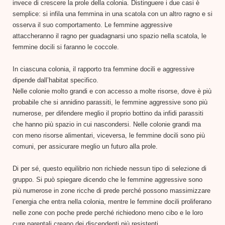
invece di crescere la prole della colonia. Distinguere i due casi è
semplice: si infila una femmina in una scatola con un altro ragno e si
osserva il suo comportamento. Le femmine aggressive
attaccheranno il ragno per guadagnarsi uno spazio nella scatola, le
femmine docili si faranno le coccole.
In ciascuna colonia, il rapporto tra femmine docili e aggressive
dipende dall’habitat specifico.
Nelle colonie molto grandi e con accesso a molte risorse, dove è più
probabile che si annidino parassiti, le femmine aggressive sono più
numerose, per difendere meglio il proprio bottino da infidi parassiti
che hanno più spazio in cui nascondersi. Nelle colonie grandi ma
con meno risorse alimentari, viceversa, le femmine docili sono più
comuni, per assicurare meglio un futuro alla prole.
Di per sé, questo equilibrio non richiede nessun tipo di selezione di
gruppo. Si può spiegare dicendo che le femmine aggressive sono
più numerose in zone ricche di prede perché possono massimizzare
l’energia che entra nella colonia, mentre le femmine docili proliferano
nelle zone con poche prede perché richiedono meno cibo e le loro
cure parentali creano dei discendenti più resistenti.