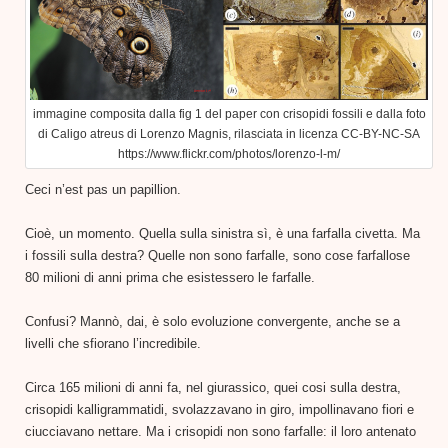
immagine composita dalla fig 1 del paper con crisopidi fossili e dalla foto
di Caligo atreus di Lorenzo Magnis, rilasciata in licenza CC-BY-NC-SA
https://www.flickr.com/photos/lorenzo-l-m/
Ceci n’est pas un papillion.
Cioè, un momento. Quella sulla sinistra sì, è una farfalla civetta. Ma
i fossili sulla destra? Quelle non sono farfalle, sono cose farfallose
80 milioni di anni prima che esistessero le farfalle.
Confusi? Mannò, dai, è solo evoluzione convergente, anche se a
livelli che sfiorano l’incredibile.
Circa 165 milioni di anni fa, nel giurassico, quei cosi sulla destra,
crisopidi kalligrammatidi, svolazzavano in giro, impollinavano fiori e
ciucciavano nettare. Ma i crisopidi non sono farfalle: il loro antenato