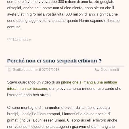
comune più vicino viveva tipo 300 milioni di anni fa. Se googlate
crisopidi, anche se il nome non vi dice niente, sono sicuro che li
avete visti in giro nella vostra vita. 300 milioni di anni significa che
sono due lignaggi evolutivi separati quanto Homo sapiens e il rospo
comune.
Continua »
Perché non ci sono serpenti erbivori ?
Scritto da
admin
il
07/07/2013
6 commenti
Stavo guardando un video di un
pitone che si mangia una antilope
intera in un sol boccone
, e improvvisamente mi sono reso conto che
i serpenti sono ben strani.
Ci sono montagne di mammiferi erbivori, dall’amabile vacca ai
bradipi, i conigli e i loro compari, i lamantini e alcune specie di
primati (inclusi alcuni esseri umani. Ci sono uccelli erbivori: anche
non volendo includere nella categoria i granivori che si mangiano