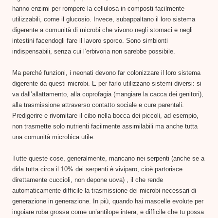
hanno enzimi per rompere la cellulosa in composti facilmente
utilizzabili, come il glucosio. Invece, subappaltano il loro sistema
digerente a comunità di microbi che vivono negli stomaci e negli
intestini facendogli fare il lavoro sporco. Sono simbionti
indispensabili, senza cui l’erbivoria non sarebbe possibile.
Ma perché funzioni, i neonati devono far colonizzare il loro sistema
digerente da questi microbi. E per farlo utilizzano sistemi diversi: si
va dall’allattamento, alla coprofagia (mangiare la cacca dei genitori),
alla trasmissione attraverso contatto sociale e cure parentali.
Predigerire e rivomitare il cibo nella bocca dei piccoli, ad esempio,
non trasmette solo nutrienti facilmente assimilabili ma anche tutta
una comunità microbica utile.
Tutte queste cose, generalmente, mancano nei serpenti (anche se a
dirla tutta circa il 10% dei serpenti è viviparo, cioè partorisce
direttamente cuccioli, non depone uova) , il che rende
automaticamente difficile la trasmissione dei microbi necessari di
generazione in generazione. In più, quando hai mascelle evolute per
ingoiare roba grossa come un’antilope intera, e difficile che tu possa