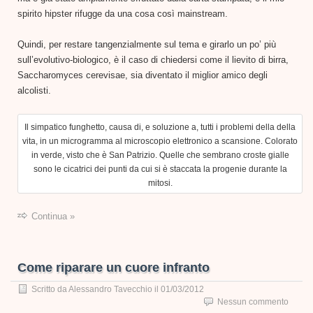
spirito hipster rifugge da una cosa così mainstream.
Quindi, per restare tangenzialmente sul tema e girarlo un po’ più
sull’evolutivo-biologico, è il caso di chiedersi come il lievito di birra,
Saccharomyces cerevisae, sia diventato il miglior amico degli
alcolisti.
Il simpatico funghetto, causa di, e soluzione a, tutti i problemi della della
vita, in un microgramma al microscopio elettronico a scansione. Colorato
in verde, visto che è San Patrizio. Quelle che sembrano croste gialle
sono le cicatrici dei punti da cui si è staccata la progenie durante la
mitosi.
Continua »
Come riparare un cuore infranto
Scritto da
Alessandro Tavecchio
il
01/03/2012
Nessun commento