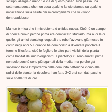
sviluppi allergie o meno ” e via di questo passo. Non passa una
settimana senza che non esca qualche lancio stampa su qualche
implicazione sulla salute dei microorganismi che vi vivono
dentro/addosso.
Ma
non è mica che il microbioma è un’idea nuova. Cioè, è un campo
di ricerca nuovo perché prima era complicato studiarlo, ma al di là di
quello, gli amici piantologi vegetali ste robe l’avevano già messe in
conto negli anni 50, quando ha cominciato a diventare popolare il
termine fillosfera, cioè le foglie e le altre parti visibili della pianta
come habitat dei micro-organismi. I piantologi ci sono arrivati prima
non solo perché sono più sgamati della media, ma perché già
sapevano bene l’importanza delle comunità batteriche vicino alle
radici delle piante, la rizosfera, han fatto 2+2 e si son dati pacche
sulle spalle tra di loro.