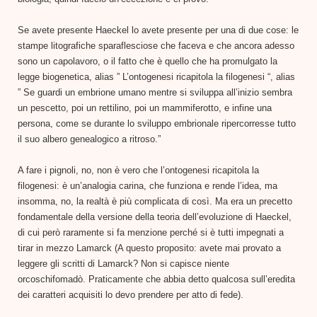
Se avete presente Haeckel lo avete presente per una di due cose: le
stampe litografiche spa
raflesciose che faceva e che ancora adesso
sono un capolavoro, o il fatto che è quello che ha promulgato la
legge biogenetica, alias ” L’ontogenesi ricapitola la filogenesi “, alias
” Se guardi un embrione umano mentre si sviluppa all’inizio sembra
un pescetto, poi un rettilino, poi un mammiferotto, e infine una
persona, come se durante lo sviluppo embrionale ripercorresse tutto
il suo albero genealogico a ritroso.”
A fare i pignoli, no, non è vero che l’ontogenesi ricapitola la
filogenesi: è un’analogia carina, che funziona e rende l’idea, ma
insomma, no, la realtà è più complicata di così. Ma era un precetto
fondamentale della versione della teoria dell’evoluzione di Haeckel,
di cui però raramente si fa menzione perché si è tutti impegnati a
tirar in mezzo Lamarck (A questo proposito: avete mai provato a
leggere gli scritti di Lamarck? Non si capisce niente
orcoschifomadò. Praticamente che abbia detto qualcosa sull’eredita
dei caratteri acquisiti lo devo prendere per atto di fede).