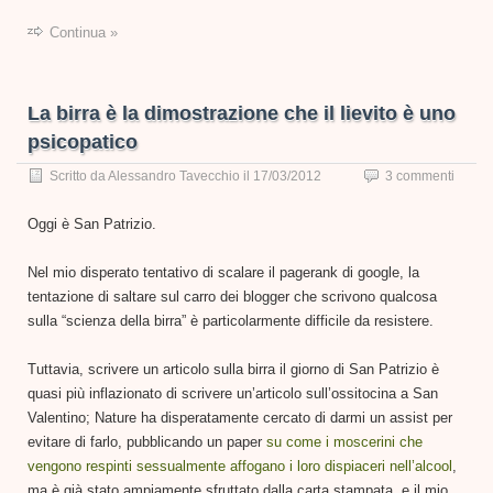
Continua »
La birra è la dimostrazione che il lievito è uno
psicopatico
Scritto da
Alessandro Tavecchio
il
17/03/2012
3 commenti
Oggi è San Patrizio.
Nel mio disperato tentativo di scalare il pagerank di google, la
tentazione di saltare sul carro dei blogger che scrivono qualcosa
sulla “scienza della birra” è particolarmente difficile da resistere.
Tuttavia, scrivere un articolo sulla birra il giorno di San Patrizio è
quasi più inflazionato di scrivere un’articolo sull’ossitocina a San
Valentino; Nature ha disperatamente cercato di darmi un assist per
evitare di farlo, pubblicando un paper
su come i moscerini che
vengono respinti sessualmente affogano i loro dispiaceri nell’alcool
,
ma è già stato ampiamente sfruttato dalla carta stampata, e il mio