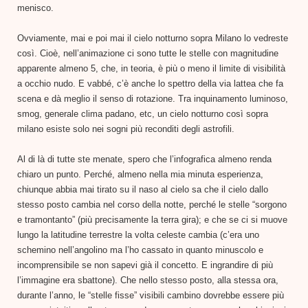
menisco.
Ovviamente, mai e poi mai il cielo notturno sopra Milano lo vedreste
così. Cioè, nell’animazione ci sono tutte le stelle con magnitudine
apparente almeno 5, che, in teoria, è più o meno il limite di visibilità
a occhio nudo. E vabbé, c’è anche lo spettro della via lattea che fa
scena e dà meglio il senso di rotazione. Tra inquinamento luminoso,
smog, generale clima padano, etc, un cielo notturno così sopra
milano esiste solo nei sogni più reconditi degli astrofili.
Al di là di tutte ste menate, spero che l’infografica almeno renda
chiaro un punto. Perché, almeno nella mia minuta esperienza,
chiunque abbia mai tirato su il naso al cielo sa che il cielo dallo
stesso posto cambia nel corso della notte, perché le stelle “sorgono
e tramontanto” (più precisamente la terra gira); e che se ci si muove
lungo la latitudine terrestre la volta celeste cambia (c’era uno
schemino nell’angolino ma l’ho cassato in quanto minuscolo e
incomprensibile se non sapevi già il concetto. E ingrandire di più
l’immagine era sbattone). Che nello stesso posto, alla stessa ora,
durante l’anno, le “stelle fisse” visibili cambino dovrebbe essere più