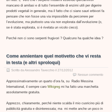
mancano di amilasi e di tutto l’ensemble di enzimi utili per digerire
prodotti vegetali in generale, ma il fatto che ci siano sauri erbivori fa
pensare che non fosse una via impossibile da percorrere per
l’evoluzione, ma piuttosto una via non esplorata dall’evoluzione (o,
se è stata esplorata, si è rivelata un vicolo cieco).
Perché non ci sono serpenti frugivori ? Qualcuno ha qualche idea ?
Come annientare quel motivetto che vi resta
in testa (e altri sproloqui)
Scritto da
Alessandro Tavecchio
il
27/12/2012
Nessun commento
Approssimativamente un quarto d’ora fa, su Radio Messina
International, il sempre caro
Wikigreg
mi ha fatto una marchetta
assolutamente gratuita.
Apprezzo, chiaramente, perché niente scalda il mio cuoricino più di
pubblicità gratuita e disinteressata; ma mi mette anche un poco in