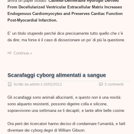
arriva un paper titolato:
Catheter-Deliverable Hydrogel Derived
From Decellularized Ventricular Extracellular Matrix Increases
Endogenous Cardiomyocytes and Preserves Cardiac Function
Post-Myocardial Infarction.
E’ un titolo stupendo perché dice precisamente tutto quello che c’è
da dire; ma forse è il caso di dissezionare un po’ di più la questione.
Continua »
Scarafaggi cyborg alimentati a sangue
Scritto da
admin
il
20/02/2012
5 commenti
Gli scarafaggi sono animali allucinanti, e questo non è una novità:
sono alquanto resistenti, possono digerire colla e silicone,
sopravvivono una settimana se li decapiti, e tante altre belle cosine.
Ora però dei ricercatori hanno deciso di condannare l’umanità, e farli
diventare dei cyborg degni di William Gibson.