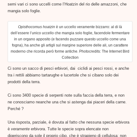
semi vari ci sono uccelli come l’Hoatzin del rio delle amazzoni, che
mangia solo foglie.
Opisthocomus hoatzin
è un uccello veramente bizzarro: al di là
dell’essere l’unico uccello che mangia solo foglie, facendole fermentare
in un organo apposito (e facendo puzzare questo uccello come una
fogna), ha anche gli artigli sul margine superiore delle ali, un carattere
moderno che ricorda però forme antiche. Photocredits: The Internet Bird
Collection
Ci sono un sacco di pesci erbivori, dai ciclidi ai pesci rossi, e anche
tra i rettili abbiamo tartarughe e lucertole che si cibano solo dei
prodotti della terra.
Ci sono 3400 specie di serpenti note sulla faccia della terra, e non
ne conosciamo neanche una che si astenga dai piaceri della carne.
Perché ?
Una risposta, parziale, è dovuta al fatto che nessuna specie erbivora
è
veramente
erbivora. Tutte le specie sopra elencate non
digeriscono da sole il proprio cibo, che è strapieno di cellulosa: non