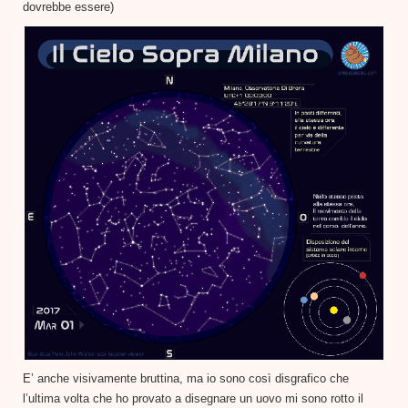
dovrebbe essere)
E’ anche visivamente bruttina, ma io sono così disgrafico che
l’ultima volta che ho provato a disegnare un uovo mi sono rotto il