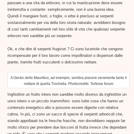
passare a una vita da erbivoro, in cui la masticazione deve essere
ininterrotta e costante: semplicemente, non è una buona idea.
Quindi il mangiare fusti, o foglie, o erbe è precluso ai serpenti
sostanzialmente per via della loro storia naturale: avrebbero bisogno
di così tanti cambiamenti nel loro stile di vita che qualsiasi serpente
erbivoro non sarebbe più un serpente.
Ok, e che dire di serpenti frugivori ? Ci sono lucertole che vengono
ricompensate per il loro lavoro come impollinatori o dispersori dalle
piante, tramite frutti succulenti o dolcissimo nettare.
A Gecko delle Mauritius, ad esempio, sembra piacere veramente tanto il
nettare di quella Trochetia. Photocredits: Tortoise forum
Inghiottire un frutto intero non sarebbe molto diverso da inghiottire un
uovo intero o un piccolo mammifero: sono tutte cose che hanno un
contenuto energetico alto e possono essere digerite con relativa
calma. In più, ci sono un sacco di specie di serpenti arboricoli che,
stando appollaiati tra le fresche frasche, non dovrebbero neppure far
molto sforzo per prendere due bocconi di frutta invece che depredare
un nido. E’ vero che i serpenti moderni essendo ipercarnivori