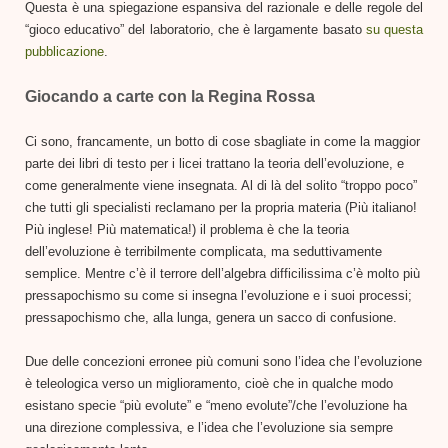
Questa è una spiegazione espansiva del razionale e delle regole del
“gioco educativo” del laboratorio, che è largamente basato
su questa
pubblicazione
.
Giocando a carte con la Regina Rossa
Ci sono, francamente, un botto di cose sbagliate in come la maggior
parte dei libri di testo per i licei trattano la teoria dell’evoluzione, e
come generalmente viene insegnata. Al di là del solito “troppo poco”
che tutti gli specialisti reclamano per la propria materia (Più italiano!
Più inglese! Più matematica!) il problema è che la teoria
dell’evoluzione è terribilmente complicata, ma seduttivamente
semplice. Mentre c’è il terrore dell’algebra difficilissima c’è molto più
pressapochismo su come si insegna l’evoluzione e i suoi processi;
pressapochismo che, alla lunga, genera un sacco di confusione.
Due delle concezioni erronee più comuni sono l’idea che l’evoluzione
è teleologica verso un miglioramento, cioè che in qualche modo
esistano specie “più evolute” e “meno evolute”/che l’evoluzione ha
una direzione complessiva, e l’idea che l’evoluzione sia sempre