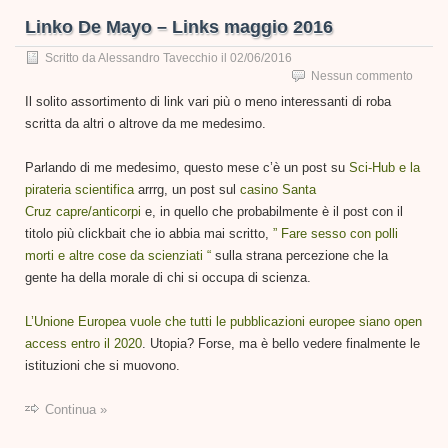
Linko De Mayo – Links maggio 2016
Scritto da
Alessandro Tavecchio
il
02/06/2016
Nessun commento
Il solito assortimento di link vari più o meno interessanti di roba
scritta da altri o altrove da me medesimo.
Parlando di me medesimo, questo mese c’è un post su
Sci-Hub e la
pirateria scientifica
arrrg, un post sul
casino Santa
Cruz capre/anticorpi
e, in quello che probabilmente è il post con il
titolo più clickbait che io abbia mai scritto,
” Fare sesso con polli
morti e altre cose da scienziati “
sulla strana percezione che la
gente ha della morale di chi si occupa di scienza.
L’Unione Europea vuole che tutti le pubblicazioni europee siano open
access entro il 2020
. Utopia? Forse, ma è bello vedere finalmente le
istituzioni che si muovono.
Continua »