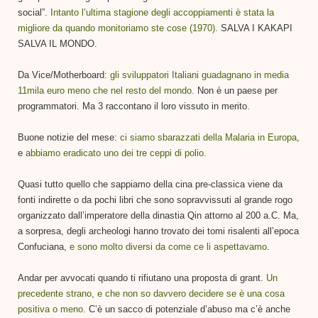
social”.
Intanto l’ultima stagione degli accoppiamenti è stata la
migliore da quando monitoriamo ste cose (1970).
SALVA I KAKAPI
SALVA IL MONDO.
Da Vice/Motherboard:
gli sviluppatori Italiani guadagnano in media
11mila euro meno che nel resto del mondo.
Non è un paese per
programmatori. Ma 3 raccontano il loro vissuto in merito.
Buone notizie del mese:
ci siamo sbarazzati della Malaria in Europa
,
e
abbiamo eradicato uno dei tre ceppi di polio.
Quasi tutto quello che sappiamo della cina pre-classica viene da
fonti indirette o da pochi libri che sono sopravvissuti al grande rogo
organizzato dall’imperatore della dinastia Qin attorno al 200 a.C. Ma,
a sorpresa, degli archeologi hanno trovato dei tomi risalenti all’epoca
Confuciana,
e sono molto diversi da come ce li aspettavamo
.
Andar per avvocati quando ti rifiutano una proposta di grant.
Un
precedente strano, e che non so davvero decidere se è una cosa
positiva o meno.
C’è un sacco di potenziale d’abuso ma c’è anche