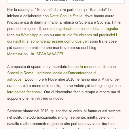
Per la rassegna ” Scrivi più da altre parti che qui! Bastardo!” ho
iniziato a collaborare con
Notte Con Le Stelle
, dove hanno avuto
l’incoscienza di darmi in mano la rubrica di Scienza e Società. I miei
primi due blogpost lì,
uno sul significato simbolico della crittografia
forte su WhatsApp
e uno su
uno studio fraudolento sui pregiudizi i
cui risultati si sono rivelati essere comunque veri
sono tra le cose
più saccenti e prolisse che mai troverete su quel blog.
Mestruazioni. In. SPAAAAAACE!
A proposito di space: se vi ricordate
tempo fa mi sono infiltrato in
SpaceUp Rome, l’edizione locale dell’unconference di
astrocosi.
Ecco: il 5 e 6 Novembre 2016 ne fanno una a Milano; per
ora si sa più o meno solo quello, ma se volete più dettagli seguite la
loro pagina facebook
. Ora di Novembre faccio tempo a morire ma si
suppone che mi infiltrerò di nuovo.
Sebbene siamo nel 2016, gli antidoti ai veleni si fanno quasi sempre
nel solito metodo tradizionale: mungi serpente, inietta veleno in
cavallo-o-altro-mammifero-grosso-che-può-sopravvivere, tira fuori