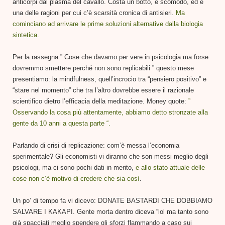
anticorpi dal plasma del cavallo. Costa un botto, è scomodo, ed è
una delle ragioni per cui c’è scarsità cronica di antisieri.
Ma
cominciano ad arrivare le prime soluzioni alternative dalla biologia
sintetica.
Per la rassegna ” Cose che davamo per vere in psicologia ma forse
dovremmo smettere perché non sono replicabili ” questo mese
presentiamo: la mindfulness, quell’incrocio tra “pensiero positivo” e
“stare nel momento” che tra l’altro dovrebbe essere il razionale
scientifico dietro l’efficacia della meditazione. Money quote:
”
Osservando la cosa più attentamente, abbiamo detto stronzate alla
gente da 10 anni a questa parte “.
Parlando di crisi di replicazione: com’è messa l’economia
sperimentale? Gli economisti vi diranno che son messi meglio degli
psicologi, ma ci sono pochi dati in merito,
e allo stato attuale delle
cose non c’è motivo di credere che sia così
.
Un po’ di tempo fa vi dicevo: DONATE BASTARDI CHE DOBBIAMO
SALVARE I KAKAPI. Gente morta dentro diceva “lol ma tanto sono
già spacciati meglio spendere gli sforzi flammando a caso sui