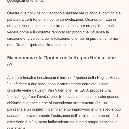
geologicamente lenta.
Queste due convinzioni vengono spazzate via quando si comincia a
pensare a certi fenomeni come co-evoluzione. Quando si tratta di
co-evoluzione, specialmente tra un parassita è un ospite, si può
vedere come è il costante rapporto reciproco che influenza la
direzione e la velocità dell’evoluzione, che, per di più, non si ferma
mai. Da cui: l’ipotesi della regina rossa.
Ma insomma sta “Ipotesi della Regina Rossa” che
è?
A essere fiscali e fiscalissimi il termine ” Ipotesi della Regina Rossa
” si riferisce a due idee, seppur strettamente correlate. L’idea
originale viene da Leigh Van Valen che, nel 1973, propose una
“nuova legge” per l’evoluzione. In brevissimo, l’idea era che quando
abbiamo due specie che si coevolvono strettamente (es. un
parassita e un ospite), il cambiamento improvviso in una specie può
causare improvvisamente l’estinzione dell’altra, e tale probabilità di
estinzione è più o meno indipendente da quanto tempo esistono le
due specie.