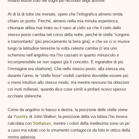
milano esiste solo nei sogni più reconditi degli astrofili.
Al di là di tutte ste menate, spero che l’infografica almeno renda
chiaro un punto. Perché, almeno nella mia minuta esperienza,
chiunque abbia mai tirato su il naso al cielo sa che il cielo dallo
stesso posto cambia nel corso della notte, perché le stelle “sorgono
e tramontanto” (più precisamente la terra gira); e che se ci si muove
lungo la latitudine terrestre la volta celeste cambia (c’era uno
schemino nell’angolino ma l’ho cassato in quanto minuscolo e
incomprensibile se non sapevi già il concetto. E ingrandire di più
l’immagine era sbattone). Che nello stesso posto, alla stessa ora,
durante l’anno, le “stelle fisse” visibili cambino dovrebbe essere più
o meno intuitivo allo stesso modo, ma mentre nessuno ha obiezioni
coi moti millenari, quando dico cose simili a profani ricevo spesso
occhiate sbilenche.
Come da angolino in basso a destra, la posizione delle stelle viene
da
Yoursky
di John Walker; la posizione della via lattea l’ho invece
calcolata con
Stellarium
, mentre i colori della medesima sono un po’
a caso ma rubati con lo strumento contagocce da foto in ottico della
nostra galassia.