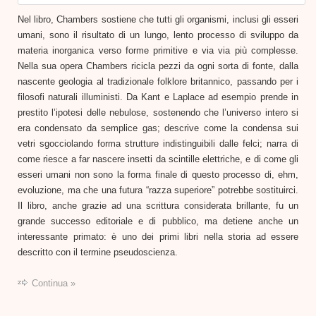
Nel libro, Chambers sostiene che tutti gli organismi, inclusi gli esseri
umani, sono il risultato di un lungo, lento processo di sviluppo da
materia inorganica verso forme primitive e via via più complesse.
Nella sua opera Chambers ricicla pezzi da ogni sorta di fonte, dalla
nascente geologia al tradizionale folklore britannico, passando per i
filosofi naturali illuministi. Da Kant e Laplace ad esempio prende in
prestito l’ipotesi delle nebulose, sostenendo che l’universo intero si
era condensato da semplice gas; descrive come la condensa sui
vetri sgocciolando forma strutture indistinguibili dalle felci; narra di
come riesce a far nascere insetti da scintille elettriche, e di come gli
esseri umani non sono la forma finale di questo processo di, ehm,
evoluzione, ma che una futura “razza superiore” potrebbe sostituirci.
Il libro, anche grazie ad una scrittura considerata brillante, fu un
grande successo editoriale e di pubblico, ma detiene anche un
interessante primato: è uno dei primi libri nella storia ad essere
descritto con il termine pseudoscienza.
Continua »