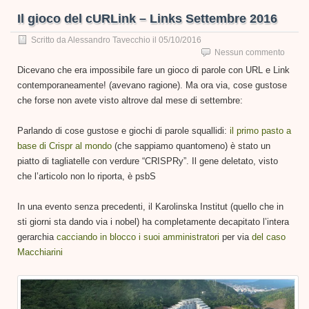
Il gioco del cURLink – Links Settembre 2016
Scritto da
Alessandro Tavecchio
il
05/10/2016
Nessun commento
Dicevano che era impossibile fare un gioco di parole con URL e Link
contemporaneamente! (avevano ragione). Ma ora via, cose gustose
che forse non avete visto altrove dal mese di settembre:
Parlando di cose gustose e giochi di parole squallidi:
il primo pasto a
base di Crispr al mondo
(che sappiamo quantomeno) è stato un
piatto di tagliatelle con verdure “CRISPRy”. Il gene deletato, visto
che l’articolo non lo riporta, è psbS
In una evento senza precedenti, il Karolinska Institut (quello che in
sti giorni sta dando via i nobel) ha completamente decapitato l’intera
gerarchia
cacciando in blocco i suoi amministratori
per via
del caso
Macchiarini